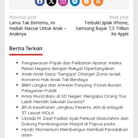
P
Previous post
Next post
Lama Tak Bertemu, Ini
Terbukti Jiplak IPhone,
o
Hadiah Nassar Untuk Anak –
Samsung Bayar 7,5 Trilliun
s
Anaknya
Ke Apple
t
Berita Terkait
n
a
Pengawasan Pajak dan Pelibatan Aparat: Ketika
v
Relasi Negara dengan Rakyat Dipertanyakan
Anak-Anak Gaza “Sengaja” Ditarget Zionis Israel,
i
Konvensi Hak Anak Tak Berdaya
BBM Langka dan Antrean Panjang: Potret Buram
g
Pelayanan Publik
a
Krisis Murid Baru di SD Negeri: Mengapa Orang Tua
Lebih Memilih Sekolah Swasta?
t
BPJS Kesehatan Jangkau Peserta JKN di Wilayah
i
3T Lewat VIOLA
Ustadz M. Zaaf Fadlan Ajak Perkuat Silaturahmi dan
o
Dukung Pembangunan Masjid di Papua pada
n
Pengajian Yayasan Alimbas Insan Cita
Hijrah: Momentum Membangun Kembali Peradaban
Islam