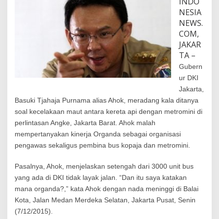
INDO
g
NESIA
NEWS.
COM,
JAKAR
TA –
Gubern
ur DKI
Jakarta,
Basuki Tjahaja Purnama alias Ahok,
meradang
kala
ditanya
soal kecelakaan maut antara kereta api dengan metromini di
perlintasan Angke, Jakarta Barat. Ahok malah
mempertanyakan kinerja Organda sebagai organisasi
pengawas sekaligus pembina bus kopaja dan metromini.
Pasalnya, Ahok, menjelaskan setengah dari 3000 unit bus
yang ada di DKI tidak layak jalan. “Dan itu saya katakan
mana organda?,” kata Ahok dengan nada meninggi di Balai
Kota, Jalan Medan Merdeka Selatan, Jakarta Pusat, Senin
(7/12/2015).