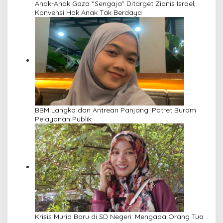
Anak-Anak Gaza “Sengaja” Ditarget Zionis Israel,
Konvensi Hak Anak Tak Berdaya
BBM Langka dan Antrean Panjang: Potret Buram
Pelayanan Publik
Krisis Murid Baru di SD Negeri: Mengapa Orang Tua