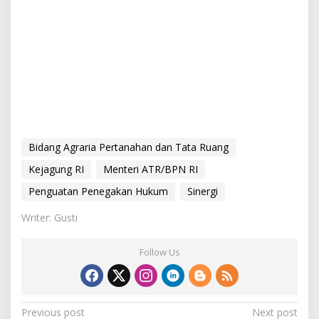
Bidang Agraria Pertanahan dan Tata Ruang
Kejagung RI
Menteri ATR/BPN RI
Penguatan Penegakan Hukum
Sinergi
Writer: Gusti
Follow Us
P
Previous post
Next post