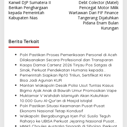
Kanwil DJP Sumatera II
Debt Colector (Matel)
o
Berikan Penghargaan
Pencegat Motor Milik
s
kepada Pemerintah
Wartawan Dari FIF Finance
Kabupaten Nias
Tangerang Dijatuhkan
t
Pidana Enam Bulan
Kurungan
n
a
Berita Terkait
v
i
Polri Pastikan Proses Pemeriksaan Personel di Aceh
Dilaksanakan Secara Profesional dan Transparan
g
Kaops Damai Cartenz 2026 Tinjau Pos Satgas di
a
Sinak, Perkuat Pendekatan Humanis kepada
Masyarakat
Pemerintah Siapkan Rp10 Triliun, Sertifikat KI Kini
t
Bisa Jadi Agunan KUR
i
Mantan Wakapolri Desak Polisi Usut Tuntas Kasus
Bigmo Ajak Anak di Bawah Umur Promosikan Vape
o
Muktamar V Wahdah Islamiyah Akan Kukuhkan
n
10.000 Guru Al-Qur’an di Masjid Istiqlal
Polri Pastikan Situasi Keamanan Pusat-Pusat
Ekonomi Nasional Tetap Kondusif
Wakapolri: Bergabungnya Irjen Pol. Susilo Teguh
Raharjo ke UBISA Perkuat Jejaring Nasional Pusat
Studi Kepolisian
HMAS Choules Australia Singgah di Sibolga, Perkuat