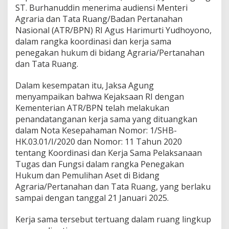
n
ST. Burhanuddin menerima audiensi Menteri
d
Agraria dan Tata Ruang/Badan Pertanahan
a
n
Nasional (ATR/BPN) RI Agus Harimurti Yudhoyono,
T
dalam rangka koordinasi dan kerja sama
a
penegakan hukum di bidang Agraria/Pertanahan
t
dan Tata Ruang.
a
R
u
Dalam kesempatan itu, Jaksa Agung
a
menyampaikan bahwa Kejaksaan RI dengan
n
Kementerian ATR/BPN telah melakukan
g
penandatanganan kerja sama yang dituangkan
dalam Nota Kesepahaman Nomor: 1/SHB-
HK.03.01/I/2020 dan Nomor: 11 Tahun 2020
tentang Koordinasi dan Kerja Sama Pelaksanaan
Tugas dan Fungsi dalam rangka Penegakan
Hukum dan Pemulihan Aset di Bidang
Agraria/Pertanahan dan Tata Ruang, yang berlaku
sampai dengan tanggal 21 Januari 2025.
Kerja sama tersebut tertuang dalam ruang lingkup