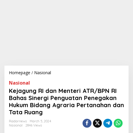
Homepage
/
Nasional
K
e
Nasional
j
a
Kejagung RI dan Menteri ATR/BPN RI
g
Bahas Sinergi Penguatan Penegakan
u
Hukum Bidang Agraria Pertanahan dan
n
g
Tata Ruang
R
I
Radarnews
March 5, 2024
Nasional
2846 Views
d
a