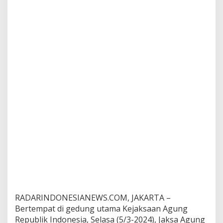
u
m
B
i
d
a
n
g
A
g
r
a
r
i
a
P
e
r
t
a
n
a
RADARINDONESIANEWS.COM, JAKARTA –
h
Bertempat di gedung utama Kejaksaan Agung
a
Republik Indonesia, Selasa (5/3-2024), Jaksa Agung