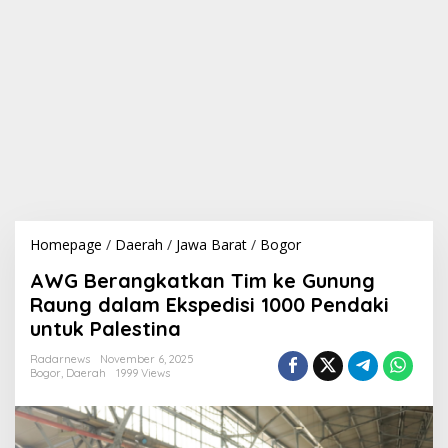
Homepage
/
Daerah
/
Jawa Barat
/
Bogor
A
W
AWG Berangkatkan Tim ke Gunung
G
B
Raung dalam Ekspedisi 1000 Pendaki
e
untuk Palestina
r
a
Radarnews
November 6, 2025
n
Bogor
,
Daerah
1999 Views
g
k
a
t