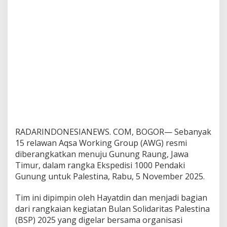
k
s
p
e
d
i
s
i
1
0
0
0
P
e
RADARINDONESIANEWS. COM, BOGOR— Sebanyak
n
15 relawan Aqsa Working Group (AWG) resmi
d
a
diberangkatkan menuju Gunung Raung, Jawa
k
Timur, dalam rangka Ekspedisi 1000 Pendaki
i
Gunung untuk Palestina, Rabu, 5 November 2025.
u
n
Tim ini dipimpin oleh Hayatdin dan menjadi bagian
t
u
dari rangkaian kegiatan Bulan Solidaritas Palestina
k
(BSP) 2025 yang digelar bersama organisasi
P