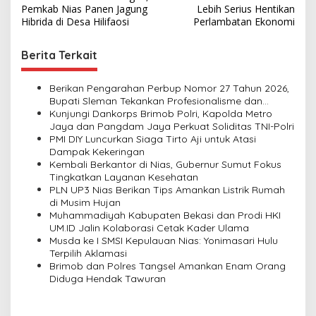
o
Pemkab Nias Panen Jagung
Lebih Serius Hentikan
s
Hibrida di Desa Hilifaosi
Perlambatan Ekonomi
t
Berita Terkait
n
a
Berikan Pengarahan Perbup Nomor 27 Tahun 2026,
v
Bupati Sleman Tekankan Profesionalisme dan
Pelayanan Masyarakat
Kunjungi Dankorps Brimob Polri, Kapolda Metro
i
Jaya dan Pangdam Jaya Perkuat Soliditas TNI-Polri
PMI DIY Luncurkan Siaga Tirto Aji untuk Atasi
g
Dampak Kekeringan
a
Kembali Berkantor di Nias, Gubernur Sumut Fokus
Tingkatkan Layanan Kesehatan
t
PLN UP3 Nias Berikan Tips Amankan Listrik Rumah
i
di Musim Hujan
Muhammadiyah Kabupaten Bekasi dan Prodi HKI
o
UM.ID Jalin Kolaborasi Cetak Kader Ulama
n
Musda ke I SMSI Kepulauan Nias: Yonimasari Hulu
Terpilih Aklamasi
Brimob dan Polres Tangsel Amankan Enam Orang
Diduga Hendak Tawuran