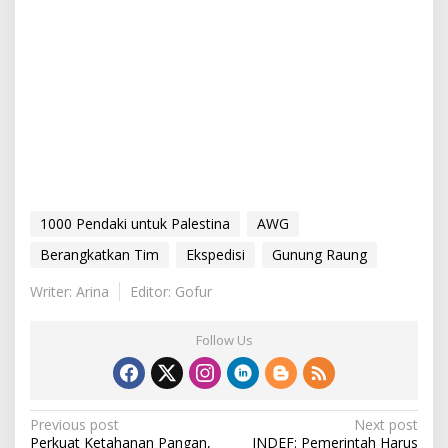
1000 Pendaki untuk Palestina
AWG
Berangkatkan Tim
Ekspedisi
Gunung Raung
Writer: Arina
Editor: Gofur
Follow Us
P
Previous post
Next post
Perkuat Ketahanan Pangan,
INDEF: Pemerintah Harus