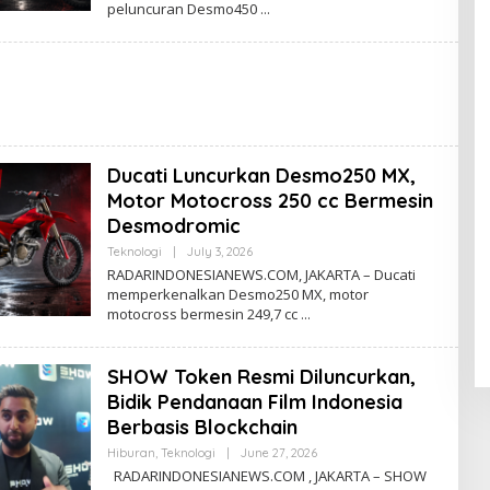
peluncuran Desmo450
M
I
N
R
I
N
Ducati Luncurkan Desmo250 MX,
Motor Motocross 250 cc Bermesin
Desmodromic
Teknologi
|
July 3, 2026
B
Y
RADARINDONESIANEWS.COM, JAKARTA – Ducati
A
memperkenalkan Desmo250 MX, motor
D
motocross bermesin 249,7 cc
M
I
N
R
SHOW Token Resmi Diluncurkan,
I
N
Bidik Pendanaan Film Indonesia
Berbasis Blockchain
Hiburan
,
Teknologi
|
June 27, 2026
B
Y
RADARINDONESIANEWS.COM , JAKARTA – SHOW
R