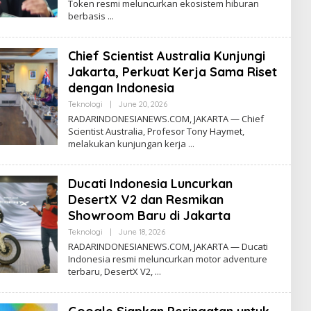
Token resmi meluncurkan ekosistem hiburan
A
berbasis
D
A
R
N
Chief Scientist Australia Kunjungi
E
W
Jakarta, Perkuat Kerja Sama Riset
S
dengan Indonesia
Teknologi
|
June 20, 2026
B
Y
RADARINDONESIANEWS.COM, JAKARTA — Chief
R
Scientist Australia, Profesor Tony Haymet,
A
melakukan kunjungan kerja
D
A
R
N
Ducati Indonesia Luncurkan
E
W
DesertX V2 dan Resmikan
S
Showroom Baru di Jakarta
Teknologi
|
June 18, 2026
B
Y
RADARINDONESIANEWS.COM, JAKARTA — Ducati
R
Indonesia resmi meluncurkan motor adventure
A
terbaru, DesertX V2,
D
A
R
N
E