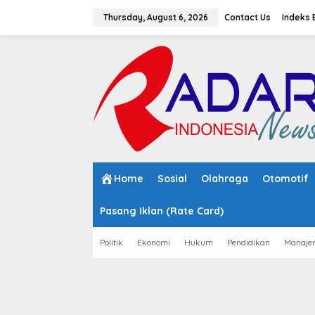
S
k
Thursday, August 6, 2026
Contact Us
Indeks 
i
p
t
o
c
o
n
t
e
n
t
Home
Sosial
Olahraga
Otomotif
Pasang Iklan (Rate Card)
Politik
Ekonomi
Hukum
Pendidikan
Manaje