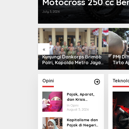
Motocross 250 cc B
July 3, 2026
«
garahan
Kunjungi Dankorps Brimob
PMI DI
r 27 Tahun
Polri, Kapolda Metro Jaya
Tirto A
i Sleman
dan Pangdam Jaya
Dampak
ofesionalisme
Perkuat Soliditas TNI-Polri
an Masyarakat
Opini
Teknol
Pajak, Aparat,
dan Krisis
Kepercayaan
In Opini
Publik
August 5, 2026
Kapitalisme dan
Pajak di Negeri