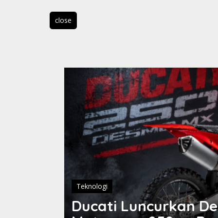
close
Teknologi
or
Ducati Luncurkan D