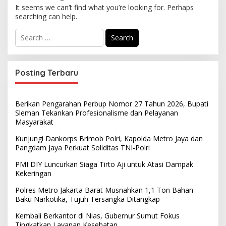
It seems we can’t find what you’re looking for. Perhaps
searching can help.
S
e
a
r
c
Posting Terbaru
h
f
o
Berikan Pengarahan Perbup Nomor 27 Tahun 2026, Bupati
r
Sleman Tekankan Profesionalisme dan Pelayanan
:
Masyarakat
Kunjungi Dankorps Brimob Polri, Kapolda Metro Jaya dan
Pangdam Jaya Perkuat Soliditas TNI-Polri
PMI DIY Luncurkan Siaga Tirto Aji untuk Atasi Dampak
Kekeringan
Polres Metro Jakarta Barat Musnahkan 1,1 Ton Bahan
Baku Narkotika, Tujuh Tersangka Ditangkap
Kembali Berkantor di Nias, Gubernur Sumut Fokus
Tingkatkan Layanan Kesehatan