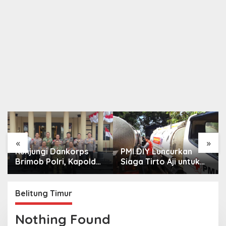
«
»
Kunjungi Dankorps
PMI DIY Luncurkan
Brimob Polri, Kapolda
Siaga Tirto Aji untuk
Metro Jaya dan
Atasi Dampak
Pangdam Jaya
Kekeringan
Perkuat Soliditas TNI-
Belitung Timur
Polri
Nothing Found