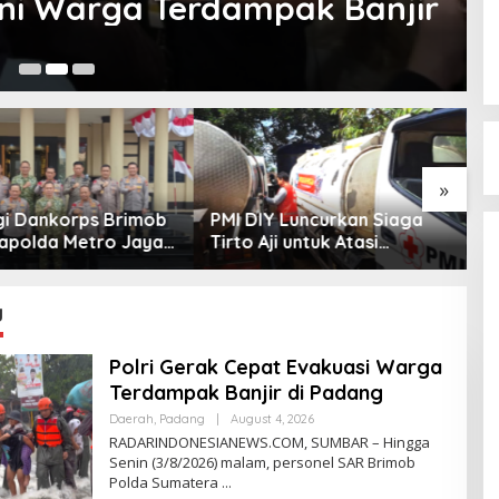
ni Warga Terdampak Banjir
Ju
»
gi Dankorps Brimob
PMI DIY Luncurkan Siaga
P
 Kapolda Metro Jaya
Tirto Aji untuk Atasi
B
ngdam Jaya
Dampak Kekeringan
B
 Soliditas TNI-Polri
T
g
Polri Gerak Cepat Evakuasi Warga
Terdampak Banjir di Padang
Daerah
,
Padang
|
August 4, 2026
B
Y
RADARINDONESIANEWS.COM, SUMBAR – Hingga
R
Senin (3/8/2026) malam, personel SAR Brimob
A
Polda Sumatera
D
A