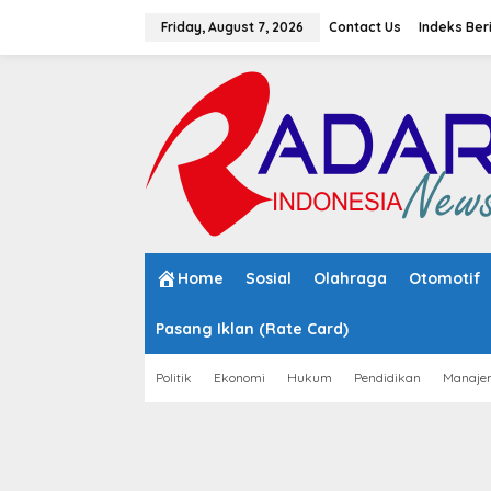
S
k
Friday, August 7, 2026
Contact Us
Indeks Ber
i
p
t
o
c
o
n
t
e
n
t
Home
Sosial
Olahraga
Otomotif
Pasang Iklan (Rate Card)
Politik
Ekonomi
Hukum
Pendidikan
Manaje