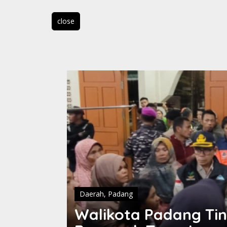
close
Daerah
,
Padang
dampak
Walikota Padang Ti