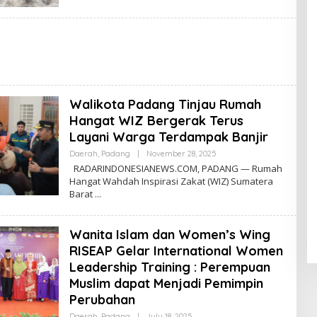
R
N
E
W
S
Walikota Padang Tinjau Rumah
Hangat WIZ Bergerak Terus
Layani Warga Terdampak Banjir
Daerah
,
Padang
|
November 28, 2025
B
Y
RADARINDONESIANEWS.COM, PADANG — Rumah
R
Hangat Wahdah Inspirasi Zakat (WIZ) Sumatera
A
Barat
D
A
R
N
Wanita Islam dan Women’s Wing
E
W
RISEAP Gelar International Women
S
Leadership Training : Perempuan
Muslim dapat Menjadi Pemimpin
Perubahan
Daerah
,
Padang
|
July 18, 2025
B