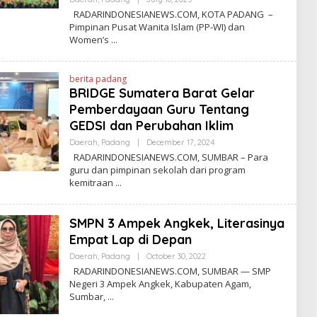
Y
RADARINDONESIANEWS.COM, KOTA PADANG –
R
Pimpinan Pusat Wanita Islam (PP-WI) dan
A
Women’s
D
A
R
N
berita padang
E
W
BRIDGE Sumatera Barat Gelar
S
Pemberdayaan Guru Tentang
GEDSI dan Perubahan Iklim
Daerah
,
Padang
|
December 17, 2024
B
Y
RADARINDONESIANEWS.COM, SUMBAR – Para
A
guru dan pimpinan sekolah dari program
D
kemitraan
M
I
N
R
SMPN 3 Ampek Angkek, Literasinya
I
N
Empat Lap di Depan
Daerah
,
Padang
|
October 30, 2022
B
Y
RADARINDONESIANEWS.COM, SUMBAR — SMP
R
Negeri 3 Ampek Angkek, Kabupaten Agam,
A
Sumbar,
D
A
R