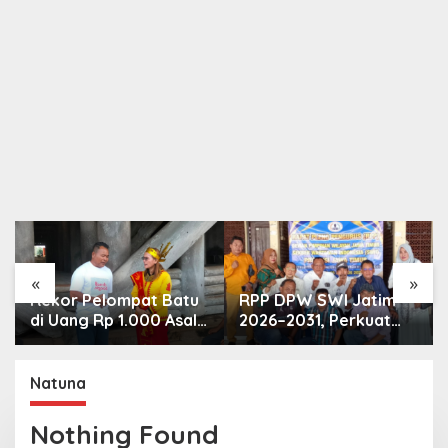
«
»
Rekor Pelompat Batu
RPP DPW SWI Jatim
di Uang Rp 1.000 Asal
2026–2031, Perkuat
Nias dan Keinginannya
Konsolidasi dan
di HUT ke 81 RI
Profesionalisme
Organisasi
Natuna
Nothing Found