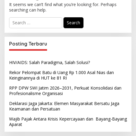
It seems we can’t find what you’re looking for. Perhaps
searching can help.
S
e
a
r
c
Posting Terbaru
h
f
o
HIV/AIDS: Salah Paradigma, Salah Solusi?
r
:
Rekor Pelompat Batu di Uang Rp 1.000 Asal Nias dan
Keinginannya di HUT ke 81 RI
RPP DPW SWI Jatim 2026–2031, Perkuat Konsolidasi dan
Profesionalisme Organisasi
Deklarasi Jaga Jakarta: Elemen Masyarakat Bersatu Jaga
Keamanan dan Persatuan
Wajib Pajak Antara Krisis Kepercayaan dan Bayang-Bayang
Aparat