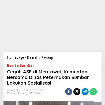
Homepage
/
Daerah
/
Padang
C
e
Berita Sumbar
g
a
Cegah ASF di Mentawai, Kementan
h
Bersama Dinas Peternakan Sumbar
A
Lakukan Sosialisasi
S
F
Admin RIN
February 14, 2020
d
Daerah
,
Padang
3342 Views
i
M
e