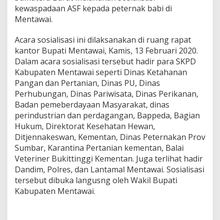
kewaspadaan ASF kepada peternak babi di
S
o
Mentawai.
s
i
Acara sosialisasi ini dilaksanakan di ruang rapat
a
kantor Bupati Mentawai, Kamis, 13 Februari 2020.
l
Dalam acara sosialisasi tersebut hadir para SKPD
i
s
Kabupaten Mentawai seperti Dinas Ketahanan
a
Pangan dan Pertanian, Dinas PU, Dinas
s
Perhubungan, Dinas Pariwisata, Dinas Perikanan,
i
Badan pemeberdayaan Masyarakat, dinas
perindustrian dan perdagangan, Bappeda, Bagian
Hukum, Direktorat Kesehatan Hewan,
Ditjennakeswan, Kementan, Dinas Peternakan Prov
Sumbar, Karantina Pertanian kementan, Balai
Veteriner Bukittinggi Kementan. Juga terlihat hadir
Dandim, Polres, dan Lantamal Mentawai. Sosialisasi
tersebut dibuka langusng oleh Wakil Bupati
Kabupaten Mentawai.