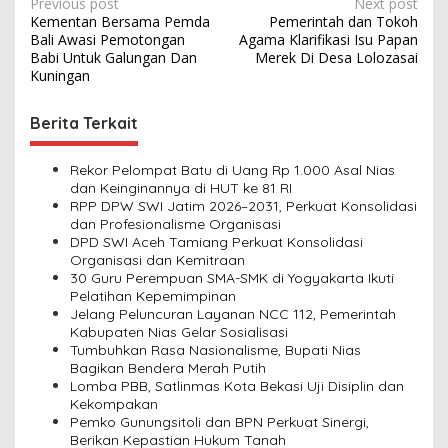
P
Previous post
Next post
Kementan Bersama Pemda
Pemerintah dan Tokoh
o
Bali Awasi Pemotongan
Agama Klarifikasi Isu Papan
s
Babi Untuk Galungan Dan
Merek Di Desa Lolozasai
Kuningan
t
n
Berita Terkait
a
v
Rekor Pelompat Batu di Uang Rp 1.000 Asal Nias
dan Keinginannya di HUT ke 81 RI
i
RPP DPW SWI Jatim 2026–2031, Perkuat Konsolidasi
dan Profesionalisme Organisasi
g
DPD SWI Aceh Tamiang Perkuat Konsolidasi
a
Organisasi dan Kemitraan
30 Guru Perempuan SMA-SMK di Yogyakarta Ikuti
t
Pelatihan Kepemimpinan
i
Jelang Peluncuran Layanan NCC 112, Pemerintah
Kabupaten Nias Gelar Sosialisasi
o
Tumbuhkan Rasa Nasionalisme, Bupati Nias
n
Bagikan Bendera Merah Putih
Lomba PBB, Satlinmas Kota Bekasi Uji Disiplin dan
Kekompakan
Pemko Gunungsitoli dan BPN Perkuat Sinergi,
Berikan Kepastian Hukum Tanah