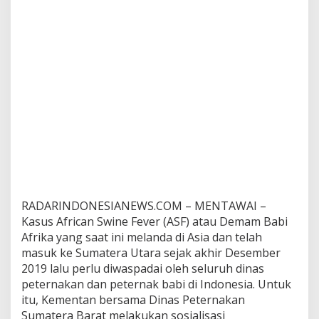
a
s
P
e
t
e
r
n
a
k
a
n
S
u
m
b
RADARINDONESIANEWS.COM – MENTAWAI –
a
Kasus African Swine Fever (ASF) atau Demam Babi
r
Afrika yang saat ini melanda di Asia dan telah
L
masuk ke Sumatera Utara sejak akhir Desember
a
k
2019 lalu perlu diwaspadai oleh seluruh dinas
u
peternakan dan peternak babi di Indonesia. Untuk
k
itu, Kementan bersama Dinas Peternakan
a
Sumatera Barat melakukan sosialisasi
n