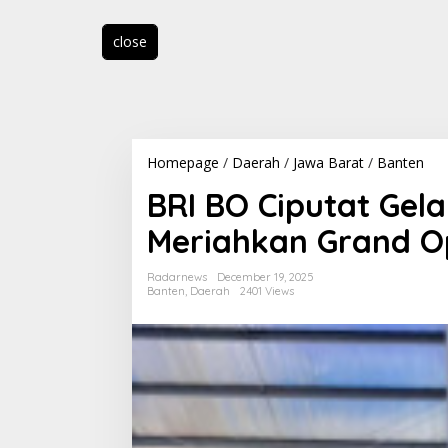
close
Homepage
/
Daerah
/
Jawa Barat
/
Banten
B
R
BRI BO Ciputat Gela
I
B
Meriahkan Grand O
O
C
i
Radarnews
December 19, 2025
p
Banten
,
Daerah
2401 Views
u
t
a
t
G
e
l
a