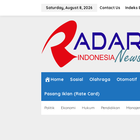
S
k
Saturday, August 8, 2026
Contact Us
Indeks 
i
p
t
o
c
o
n
t
e
n
t
Home
Sosial
Olahraga
Otomotif
Pasang Iklan (Rate Card)
Politik
Ekonomi
Hukum
Pendidikan
Manaje