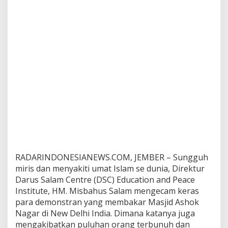
A
s
h
o
k
N
a
g
a
r
D
i
N
e
w
D
e
RADARINDONESIANEWS.COM, JEMBER – Sungguh
l
miris dan menyakiti umat Islam se dunia, Direktur
h
Darus Salam Centre (DSC) Education and Peace
i
Institute, HM. Misbahus Salam mengecam keras
I
n
para demonstran yang membakar Masjid Ashok
d
Nagar di New Delhi India. Dimana katanya juga
i
mengakibatkan puluhan orang terbunuh dan
a