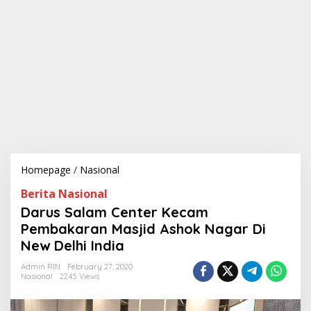
Homepage
/
Nasional
D
a
Berita Nasional
r
u
Darus Salam Center Kecam
s
Pembakaran Masjid Ashok Nagar Di
S
New Delhi India
a
l
Admin RIN
February 27, 2020
a
Nasional
2245 Views
m
C
e