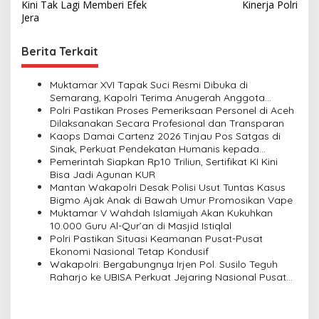
o
Kini Tak Lagi Memberi Efek
Kinerja Polri
s
Jera
t
Berita Terkait
n
a
Muktamar XVI Tapak Suci Resmi Dibuka di
v
Semarang, Kapolri Terima Anugerah Anggota
Kehormatan
Polri Pastikan Proses Pemeriksaan Personel di Aceh
i
Dilaksanakan Secara Profesional dan Transparan
Kaops Damai Cartenz 2026 Tinjau Pos Satgas di
g
Sinak, Perkuat Pendekatan Humanis kepada
a
Masyarakat
Pemerintah Siapkan Rp10 Triliun, Sertifikat KI Kini
Bisa Jadi Agunan KUR
t
Mantan Wakapolri Desak Polisi Usut Tuntas Kasus
i
Bigmo Ajak Anak di Bawah Umur Promosikan Vape
Muktamar V Wahdah Islamiyah Akan Kukuhkan
o
10.000 Guru Al-Qur’an di Masjid Istiqlal
n
Polri Pastikan Situasi Keamanan Pusat-Pusat
Ekonomi Nasional Tetap Kondusif
Wakapolri: Bergabungnya Irjen Pol. Susilo Teguh
Raharjo ke UBISA Perkuat Jejaring Nasional Pusat
Studi Kepolisian