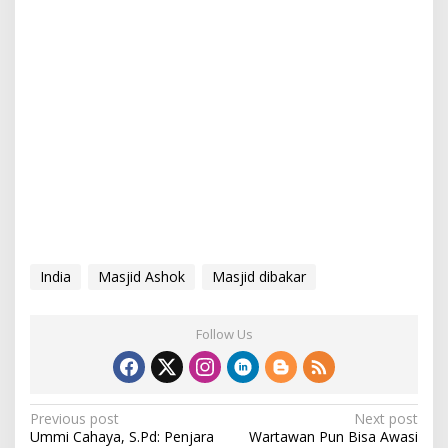
India
Masjid Ashok
Masjid dibakar
Follow Us
P
Previous post
Next post
Ummi Cahaya, S.Pd: Penjara
Wartawan Pun Bisa Awasi