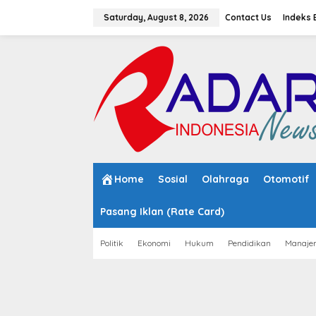
S
k
Saturday, August 8, 2026
Contact Us
Indeks 
i
p
t
o
c
o
n
t
e
n
t
Home
Sosial
Olahraga
Otomotif
Pasang Iklan (Rate Card)
Politik
Ekonomi
Hukum
Pendidikan
Manaje