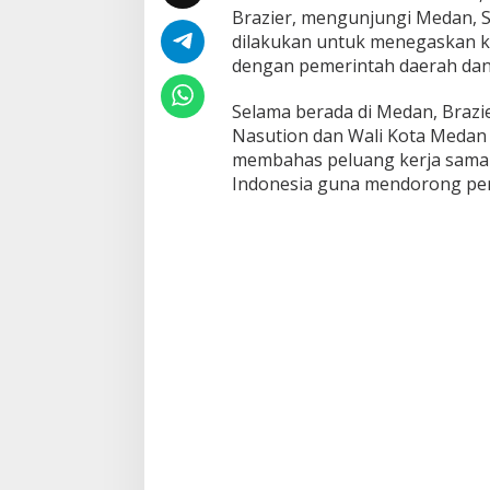
a
Brazier, mengunjungi Medan, S
m
dilakukan untuk menegaskan k
a
E
dengan pemerintah daerah dan
k
o
Selama berada di Medan, Braz
n
Nasution dan Wali Kota Medan
o
membahas peluang kerja sama
m
i
Indonesia guna mendorong pe
d
a
n
P
e
n
d
i
d
i
k
a
n