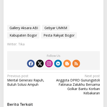
Gallery Aksara ABI
Gebyar UMKM
Kabupaten Bogor
Pesta Rakyat Bogor
Writer: Tika
Follow Us
P
Previous post
Next post
Mental Generasi Rapuh,
Anggota DPRD Gunungsitoli
o
Butuh Solusi Ampuh
Fatinasa Zalukhu Bersama
s
Golkar Bantu Korban
Kebakaran
t
n
Berita Terkait