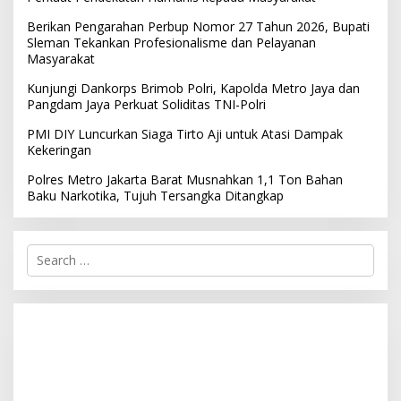
Berikan Pengarahan Perbup Nomor 27 Tahun 2026, Bupati
Sleman Tekankan Profesionalisme dan Pelayanan
Masyarakat
Kunjungi Dankorps Brimob Polri, Kapolda Metro Jaya dan
Pangdam Jaya Perkuat Soliditas TNI-Polri
PMI DIY Luncurkan Siaga Tirto Aji untuk Atasi Dampak
Kekeringan
Polres Metro Jakarta Barat Musnahkan 1,1 Ton Bahan
Baku Narkotika, Tujuh Tersangka Ditangkap
S
e
a
r
c
h
f
o
r
: