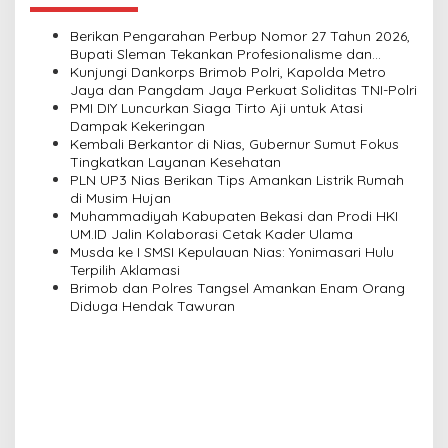
a
v
Berikan Pengarahan Perbup Nomor 27 Tahun 2026,
Bupati Sleman Tekankan Profesionalisme dan
i
Pelayanan Masyarakat
Kunjungi Dankorps Brimob Polri, Kapolda Metro
Jaya dan Pangdam Jaya Perkuat Soliditas TNI-Polri
g
PMI DIY Luncurkan Siaga Tirto Aji untuk Atasi
a
Dampak Kekeringan
Kembali Berkantor di Nias, Gubernur Sumut Fokus
t
Tingkatkan Layanan Kesehatan
i
PLN UP3 Nias Berikan Tips Amankan Listrik Rumah
di Musim Hujan
o
Muhammadiyah Kabupaten Bekasi dan Prodi HKI
n
UM.ID Jalin Kolaborasi Cetak Kader Ulama
Musda ke I SMSI Kepulauan Nias: Yonimasari Hulu
Terpilih Aklamasi
Brimob dan Polres Tangsel Amankan Enam Orang
Diduga Hendak Tawuran