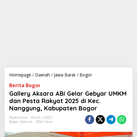
Homepage
/
Daerah
/
Jawa Barat
/
Bogor
G
a
Berita Bogor
l
l
Gallery Aksara ABI Gelar Gebyar UMKM
e
dan Pesta Rakyat 2025 di Kec.
r
Nanggung, Kabupaten Bogor
y
A
Radarnews
March 1, 2025
k
Bogor
,
Daerah
2858 Views
s
a
r