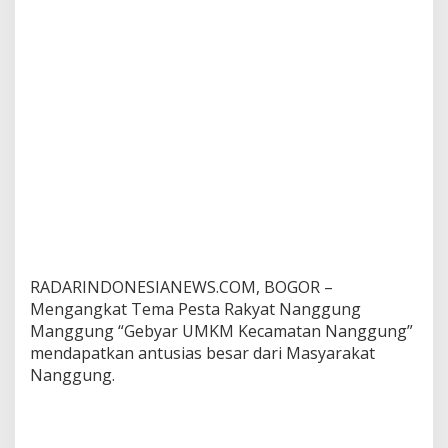
t
a
R
a
k
y
a
t
2
0
2
5
d
i
K
e
RADARINDONESIANEWS.COM, BOGOR –
c
Mengangkat Tema Pesta Rakyat Nanggung
.
Manggung “Gebyar UMKM Kecamatan Nanggung”
N
mendapatkan antusias besar dari Masyarakat
a
Nanggung.
n
g
g
u
n