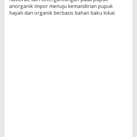
e
anorganik impor menuju kemandirian pupuk
n
hayati dan organik berbasis bahan baku lokal.
P
u
p
u
k
H
a
y
a
t
i
d
a
n
O
r
g
a
n
i
k
T