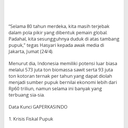
e
r
b
e
s
a
“Selama 80 tahun merdeka, kita masih terjebak
r
dalam pola pikir yang dibentuk pemain global.
d
Padahal, kita sesungguhnya duduk di atas tambang
i
pupuk,” tegas Hasyari kepada awak media di
D
Jakarta, Jumat (24/4).
u
n
i
Menurut dia, Indonesia memiliki potensi luar biasa
a
melalui 573 juta ton biomassa sawit serta 93 juta
ton kotoran ternak per tahun yang dapat diolah
menjadi sumber pupuk bernilai ekonomi lebih dari
Rp60 triliun, namun selama ini banyak yang
terbuang sia-sia.
Data Kunci GAPERKASINDO
1. Krisis Fiskal Pupuk