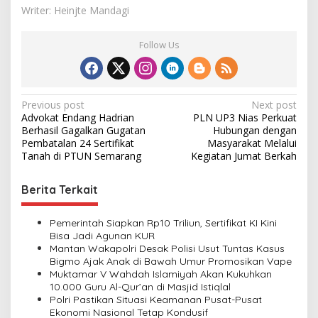
Writer: Heinjte Mandagi
Follow Us
P
Previous post
Next post
Advokat Endang Hadrian
PLN UP3 Nias Perkuat
o
Berhasil Gagalkan Gugatan
Hubungan dengan
s
Pembatalan 24 Sertifikat
Masyarakat Melalui
Tanah di PTUN Semarang
Kegiatan Jumat Berkah
t
n
Berita Terkait
a
v
Pemerintah Siapkan Rp10 Triliun, Sertifikat KI Kini
Bisa Jadi Agunan KUR
i
Mantan Wakapolri Desak Polisi Usut Tuntas Kasus
Bigmo Ajak Anak di Bawah Umur Promosikan Vape
g
Muktamar V Wahdah Islamiyah Akan Kukuhkan
a
10.000 Guru Al-Qur’an di Masjid Istiqlal
Polri Pastikan Situasi Keamanan Pusat-Pusat
t
Ekonomi Nasional Tetap Kondusif