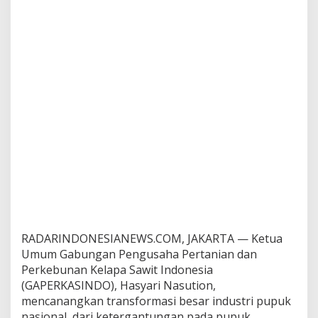
e
s
i
a
D
i
t
a
r
g
e
t
k
a
n
J
a
d
RADARINDONESIANEWS.COM, JAKARTA — Ketua
i
P
Umum Gabungan Pengusaha Pertanian dan
r
Perkebunan Kelapa Sawit Indonesia
o
(GAPERKASINDO), Hasyari Nasution,
d
mencanangkan transformasi besar industri pupuk
u
nasional, dari ketergantungan pada pupuk
s