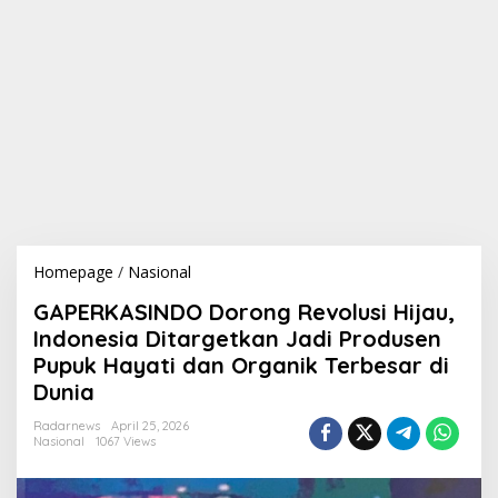
Homepage
/
Nasional
G
A
GAPERKASINDO Dorong Revolusi Hijau,
P
E
Indonesia Ditargetkan Jadi Produsen
R
Pupuk Hayati dan Organik Terbesar di
K
Dunia
A
S
Radarnews
April 25, 2026
I
Nasional
1067 Views
N
D
O