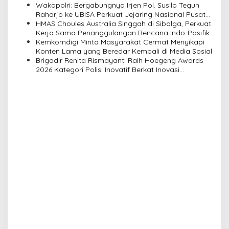
i
Wakapolri: Bergabungnya Irjen Pol. Susilo Teguh
Raharjo ke UBISA Perkuat Jejaring Nasional Pusat
o
Studi Kepolisian
HMAS Choules Australia Singgah di Sibolga, Perkuat
n
Kerja Sama Penanggulangan Bencana Indo-Pasifik
Kemkomdigi Minta Masyarakat Cermat Menyikapi
Konten Lama yang Beredar Kembali di Media Sosial
Brigadir Renita Rismayanti Raih Hoegeng Awards
2026 Kategori Polisi Inovatif Berkat Inovasi
Digitalisasi Data Kriminal Misi PBB