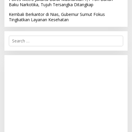
Baku Narkotika, Tujuh Tersangka Ditangkap
Kembali Berkantor di Nias, Gubernur Sumut Fokus
Tingkatkan Layanan Kesehatan
S
e
a
r
c
h
f
o
r
: