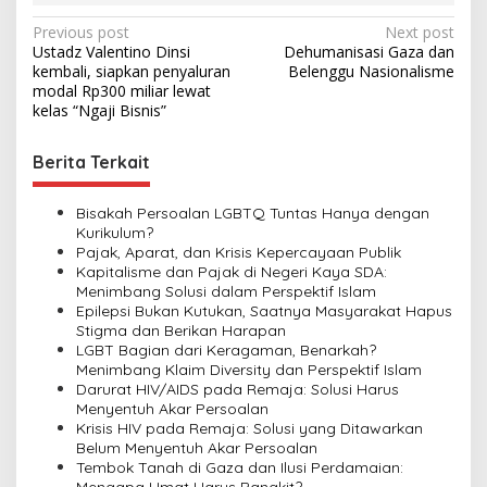
P
Previous post
Next post
Ustadz Valentino Dinsi
Dehumanisasi Gaza dan
o
kembali, siapkan penyaluran
Belenggu Nasionalisme
s
modal Rp300 miliar lewat
kelas “Ngaji Bisnis”
t
n
Berita Terkait
a
v
Bisakah Persoalan LGBTQ Tuntas Hanya dengan
Kurikulum?
i
Pajak, Aparat, dan Krisis Kepercayaan Publik
Kapitalisme dan Pajak di Negeri Kaya SDA:
g
Menimbang Solusi dalam Perspektif Islam
a
Epilepsi Bukan Kutukan, Saatnya Masyarakat Hapus
Stigma dan Berikan Harapan
t
LGBT Bagian dari Keragaman, Benarkah?
i
Menimbang Klaim Diversity dan Perspektif Islam
Darurat HIV/AIDS pada Remaja: Solusi Harus
o
Menyentuh Akar Persoalan
n
Krisis HIV pada Remaja: Solusi yang Ditawarkan
Belum Menyentuh Akar Persoalan
Tembok Tanah di Gaza dan Ilusi Perdamaian: