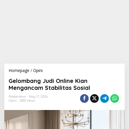
Homepage
/
Opini
G
e
Gelombang Judi Online Kian
l
o
Mengancam Stabilitas Sosial
m
b
Radarnews
May 17, 2026
Opini
2833 Views
a
n
g
J
u
d