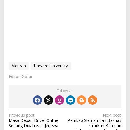
Alquran
Harvard University
Editor: Gofur
Follow Us
P
Previous post
Next post
Masa Depan Driver Online
Pemkab Sleman dan Baznas
o
Sedang Dibahas di Jenewa
Salurkan Bantuan