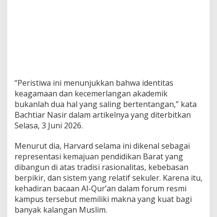
a
n
S
e
i
r
i
n
g
“Peristiwa ini menunjukkan bahwa identitas
keagamaan dan kecemerlangan akademik
bukanlah dua hal yang saling bertentangan,” kata
Bachtiar Nasir dalam artikelnya yang diterbitkan
Selasa, 3 Juni 2026.
Menurut dia, Harvard selama ini dikenal sebagai
representasi kemajuan pendidikan Barat yang
dibangun di atas tradisi rasionalitas, kebebasan
berpikir, dan sistem yang relatif sekuler. Karena itu,
kehadiran bacaan Al-Qur’an dalam forum resmi
kampus tersebut memiliki makna yang kuat bagi
banyak kalangan Muslim.