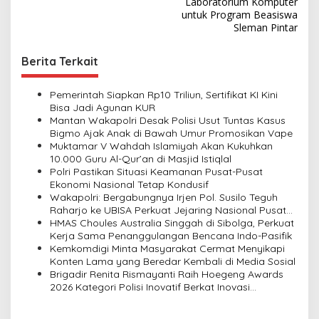
s
Laboratorium Komputer
untuk Program Beasiswa
t
Sleman Pintar
n
Berita Terkait
a
v
Pemerintah Siapkan Rp10 Triliun, Sertifikat KI Kini
i
Bisa Jadi Agunan KUR
Mantan Wakapolri Desak Polisi Usut Tuntas Kasus
g
Bigmo Ajak Anak di Bawah Umur Promosikan Vape
a
Muktamar V Wahdah Islamiyah Akan Kukuhkan
10.000 Guru Al-Qur’an di Masjid Istiqlal
t
Polri Pastikan Situasi Keamanan Pusat-Pusat
i
Ekonomi Nasional Tetap Kondusif
Wakapolri: Bergabungnya Irjen Pol. Susilo Teguh
o
Raharjo ke UBISA Perkuat Jejaring Nasional Pusat
n
Studi Kepolisian
HMAS Choules Australia Singgah di Sibolga, Perkuat
Kerja Sama Penanggulangan Bencana Indo-Pasifik
Kemkomdigi Minta Masyarakat Cermat Menyikapi
Konten Lama yang Beredar Kembali di Media Sosial
Brigadir Renita Rismayanti Raih Hoegeng Awards
2026 Kategori Polisi Inovatif Berkat Inovasi
Digitalisasi Data Kriminal Misi PBB