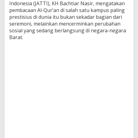
Indonesia (JATTI), KH Bachtiar Nasir, mengatakan
d
pembacaan Al-Qur’an di salah satu kampus paling
a
n
prestisius di dunia itu bukan sekadar bagian dari
I
seremoni, melainkan mencerminkan perubahan
l
sosial yang sedang berlangsung di negara-negara
m
Barat.
u
P
e
n
g
e
t
a
h
u
a
n
B
e
r
j
a
l