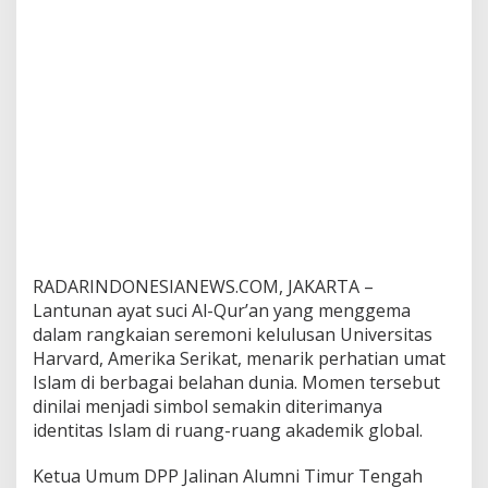
B
a
c
h
t
i
a
r
N
a
s
i
r
:
RADARINDONESIANEWS.COM, JAKARTA –
S
Lantunan ayat suci Al-Qur’an yang menggema
i
m
dalam rangkaian seremoni kelulusan Universitas
b
Harvard, Amerika Serikat, menarik perhatian umat
o
Islam di berbagai belahan dunia. Momen tersebut
l
dinilai menjadi simbol semakin diterimanya
I
s
identitas Islam di ruang-ruang akademik global.
l
a
Ketua Umum DPP Jalinan Alumni Timur Tengah
m