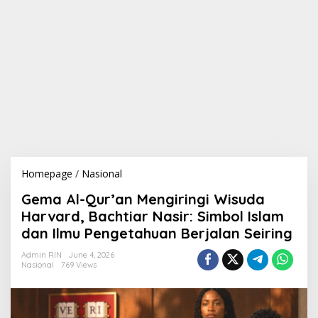
Homepage
/
Nasional
G
e
Gema Al-Qur’an Mengiringi Wisuda
m
a
Harvard, Bachtiar Nasir: Simbol Islam
A
dan Ilmu Pengetahuan Berjalan Seiring
l
-
Admin RIN
June 4, 2026
Q
Nasional
769 Views
u
r
'
a