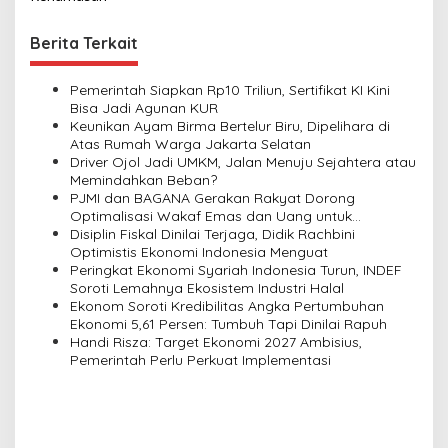
t
n
Berita Terkait
a
v
Pemerintah Siapkan Rp10 Triliun, Sertifikat KI Kini
Bisa Jadi Agunan KUR
i
Keunikan Ayam Birma Bertelur Biru, Dipelihara di
Atas Rumah Warga Jakarta Selatan
g
Driver Ojol Jadi UMKM, Jalan Menuju Sejahtera atau
a
Memindahkan Beban?
PJMI dan BAGANA Gerakan Rakyat Dorong
t
Optimalisasi Wakaf Emas dan Uang untuk
i
Pemberdayaan Umat
Disiplin Fiskal Dinilai Terjaga, Didik Rachbini
Optimistis Ekonomi Indonesia Menguat
o
Peringkat Ekonomi Syariah Indonesia Turun, INDEF
n
Soroti Lemahnya Ekosistem Industri Halal
Ekonom Soroti Kredibilitas Angka Pertumbuhan
Ekonomi 5,61 Persen: Tumbuh Tapi Dinilai Rapuh
Handi Risza: Target Ekonomi 2027 Ambisius,
Pemerintah Perlu Perkuat Implementasi