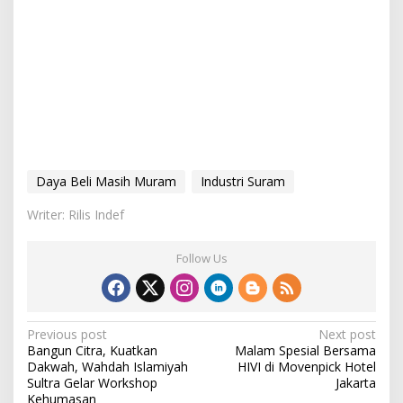
Daya Beli Masih Muram
Industri Suram
Writer: Rilis Indef
Follow Us
P
Previous post
Next post
Bangun Citra, Kuatkan
Malam Spesial Bersama
o
Dakwah, Wahdah Islamiyah
HIVI di Movenpick Hotel
s
Sultra Gelar Workshop
Jakarta
Kehumasan