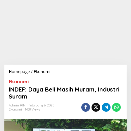
Homepage
/
Ekonomi
I
N
Ekonomi
D
E
INDEF: Daya Beli Masih Muram, Industri
F
Suram
:
D
Admin RIN
February 6, 2025
a
Ekonomi
1488 Views
y
a
B
e