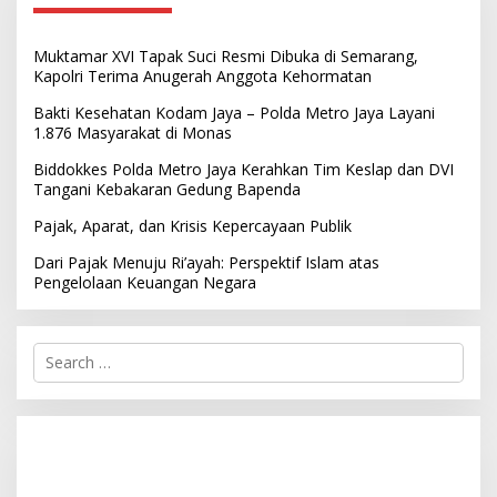
Muktamar XVI Tapak Suci Resmi Dibuka di Semarang,
Kapolri Terima Anugerah Anggota Kehormatan
Bakti Kesehatan Kodam Jaya – Polda Metro Jaya Layani
1.876 Masyarakat di Monas
Biddokkes Polda Metro Jaya Kerahkan Tim Keslap dan DVI
Tangani Kebakaran Gedung Bapenda
Pajak, Aparat, dan Krisis Kepercayaan Publik
Dari Pajak Menuju Ri’ayah: Perspektif Islam atas
Pengelolaan Keuangan Negara
S
e
a
r
c
h
f
o