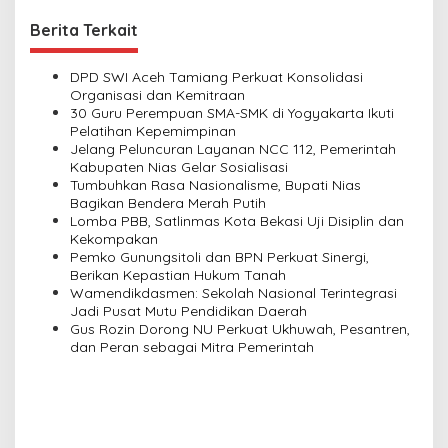
s
t
Berita Terkait
n
DPD SWI Aceh Tamiang Perkuat Konsolidasi
a
Organisasi dan Kemitraan
v
30 Guru Perempuan SMA-SMK di Yogyakarta Ikuti
Pelatihan Kepemimpinan
i
Jelang Peluncuran Layanan NCC 112, Pemerintah
Kabupaten Nias Gelar Sosialisasi
g
Tumbuhkan Rasa Nasionalisme, Bupati Nias
a
Bagikan Bendera Merah Putih
Lomba PBB, Satlinmas Kota Bekasi Uji Disiplin dan
t
Kekompakan
i
Pemko Gunungsitoli dan BPN Perkuat Sinergi,
Berikan Kepastian Hukum Tanah
o
Wamendikdasmen: Sekolah Nasional Terintegrasi
n
Jadi Pusat Mutu Pendidikan Daerah
Gus Rozin Dorong NU Perkuat Ukhuwah, Pesantren,
dan Peran sebagai Mitra Pemerintah