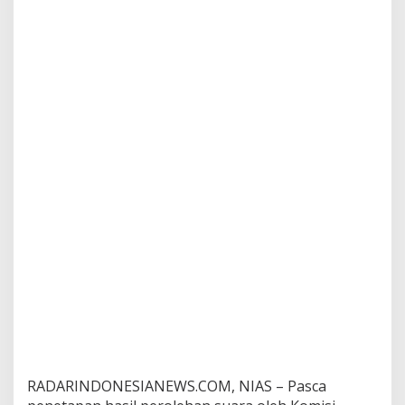
s
l
u
RADARINDONESIANEWS.COM, NIAS – Pasca