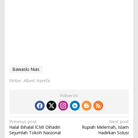
Bawaslu Nias
Writer: Albert Harefa
Follow Us
P
Previous post
Next post
Halal Bihalal ICMI Dihadiri
Rupiah Melemah, Islam
o
Sejumlah Tokoh Nasional
Hadirkan Solusi