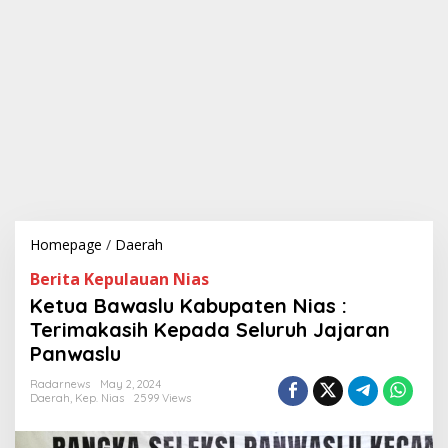
Homepage
/
Daerah
K
e
Berita Kepulauan Nias
t
u
Ketua Bawaslu Kabupaten Nias :
a
Terimakasih Kepada Seluruh Jajaran
B
Panwaslu
a
w
Radarnews
May 2, 2024
a
Daerah
,
Kep. Nias
2599 Views
s
l
u