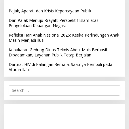
Pajak, Aparat, dan Krisis Kepercayaan Publik
Dari Pajak Menuju Ri’ayah: Perspektif Islam atas
Pengelolaan Keuangan Negara
Refleksi Hari Anak Nasional 2026: Ketika Perlindungan Anak
Masih Menjadi Ilusi
Kebakaran Gedung Dinas Teknis Abdul Muis Berhasil
Dipadamkan, Layanan Publik Tetap Berjalan
Darurat HIV di Kalangan Remaja: Saatnya Kembali pada
Aturan Ilahi
S
e
a
r
c
h
f
o