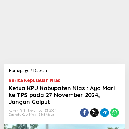
Homepage
/
Daerah
K
e
Berita Kepulauan Nias
t
u
Ketua KPU Kabupaten Nias : Ayo Mari
a
ke TPS pada 27 November 2024,
K
Jangan Golput
P
U
Admin RIN
November 23, 2024
K
Daerah
,
Kep. Nias
2468 Views
a
b
u