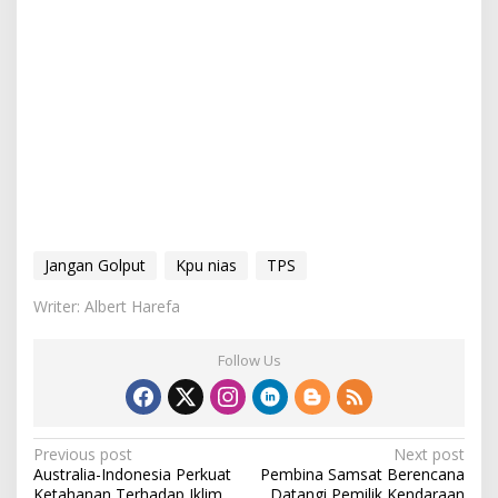
Jangan Golput
Kpu nias
TPS
Writer: Albert Harefa
Follow Us
P
Previous post
Next post
Australia-Indonesia Perkuat
Pembina Samsat Berencana
o
Ketahanan Terhadap Iklim
Datangi Pemilik Kendaraan