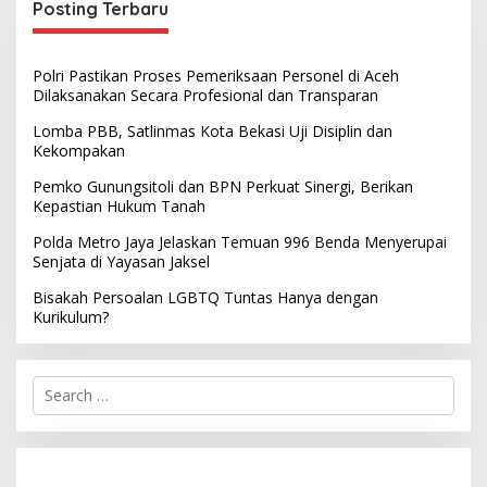
Posting Terbaru
Polri Pastikan Proses Pemeriksaan Personel di Aceh
Dilaksanakan Secara Profesional dan Transparan
Lomba PBB, Satlinmas Kota Bekasi Uji Disiplin dan
Kekompakan
Pemko Gunungsitoli dan BPN Perkuat Sinergi, Berikan
Kepastian Hukum Tanah
Polda Metro Jaya Jelaskan Temuan 996 Benda Menyerupai
Senjata di Yayasan Jaksel
Bisakah Persoalan LGBTQ Tuntas Hanya dengan
Kurikulum?
S
e
a
r
c
h