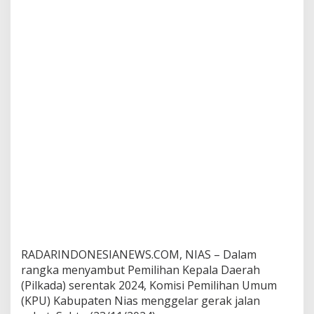
a
2
7
N
o
v
e
m
b
e
r
2
0
2
4
,
J
a
n
g
RADARINDONESIANEWS.COM, NIAS – Dalam
a
rangka menyambut Pemilihan Kepala Daerah
n
(Pilkada) serentak 2024, Komisi Pemilihan Umum
G
(KPU) Kabupaten Nias menggelar gerak jalan
o
l