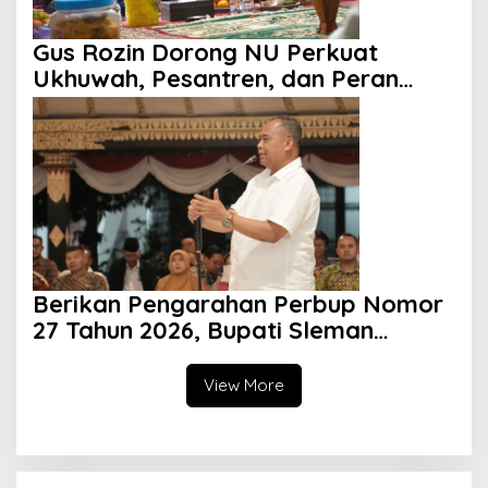
Gus Rozin Dorong NU Perkuat
Ukhuwah, Pesantren, dan Peran
sebagai Mitra Pemerintah
Berikan Pengarahan Perbup Nomor
27 Tahun 2026, Bupati Sleman
Tekankan Profesionalisme dan
Pelayanan Masyarakat
View More