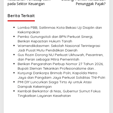
s
pada Sektor Keuangan
Penunggak Pajak?
t
Berita Terkait
n
a
Lomba PBB, Satlinmas Kota Bekasi Uji Disiplin dan
v
Kekompakan
Pemko Gunungsitoli dan BPN Perkuat Sinergi,
i
Berikan Kepastian Hukum Tanah
Wamendikdasmen: Sekolah Nasional Terintegrasi
g
Jadi Pusat Mutu Pendidikan Daerah
a
Gus Rozin Dorong NU Perkuat Ukhuwah, Pesantren,
dan Peran sebagai Mitra Pemerintah
t
Berikan Pengarahan Perbup Nomor 27 Tahun 2026,
i
Bupati Sleman Tekankan Profesionalisme dan
Pelayanan Masyarakat
Kunjungi Dankorps Brimob Polri, Kapolda Metro
o
Jaya dan Pangdam Jaya Perkuat Soliditas TNI-Polri
n
PMI DIY Luncurkan Siaga Tirto Aji untuk Atasi
Dampak Kekeringan
Kembali Berkantor di Nias, Gubernur Sumut Fokus
Tingkatkan Layanan Kesehatan