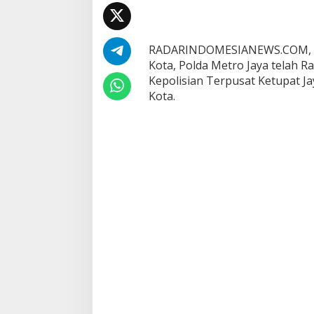
F
i
t
r
RADARINDOMESIANEWS.COM, T
i
Kota, Polda Metro Jaya telah Ra
2
0
Kepolisian Terpusat Ketupat J
2
Kota.
5
,
K
a
p
o
l
r
e
s
P
i
m
p
i
n
R