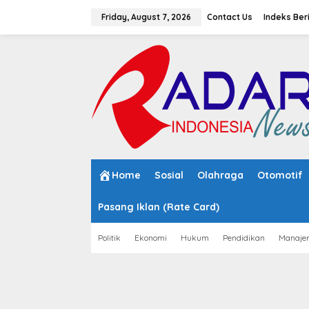
S
k
Friday, August 7, 2026
Contact Us
Indeks Ber
i
p
t
o
c
o
n
t
e
n
t
Home
Sosial
Olahraga
Otomotif
Pasang Iklan (Rate Card)
Politik
Ekonomi
Hukum
Pendidikan
Manaje