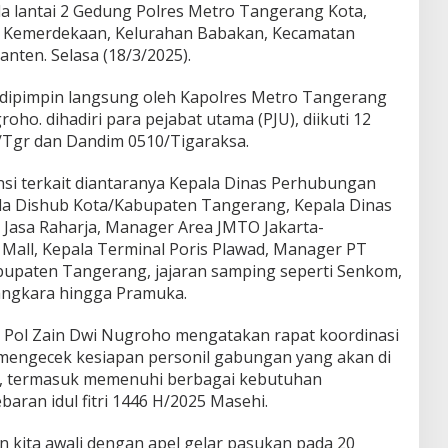
ula lantai 2 Gedung Polres Metro Tangerang Kota,
tis Kemerdekaan, Kelurahan Babakan, Kecamatan
nten. Selasa (18/3/2025).
t dipimpin langsung oleh Kapolres Metro Tangerang
ho. dihadiri para pejabat utama (PJU), diikuti 12
/Tgr dan Dandim 0510/Tigaraksa.
si terkait diantaranya Kepala Dinas Perhubungan
ala Dishub Kota/Kabupaten Tangerang, Kepala Dinas
 Jasa Raharja, Manager Area JMTO Jakarta-
Mall, Kepala Terminal Poris Plawad, Manager PT
upaten Tangerang, jajaran samping seperti Senkom,
angkara hingga Pramuka.
Pol Zain Dwi Nugroho mengatakan rapat koordinasi
a mengecek kesiapan personil gabungan yang akan di
na, termasuk memenuhi berbagai kebutuhan
baran idul fitri 1446 H/2025 Masehi.
n kita awali dengan apel gelar pasukan pada 20