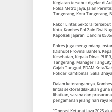
a
Kegiatan tersebut digelar di A
k
Polda Metro Jaya, Jalan Perin
o
Tangerang, Kota Tangerang, Ba
r
L
Rakor Lintas Sektoral tersebu
i
n
Kota, Kombes Pol Zain Dwi Nugro
t
Kapolsek Jajaran, Dandim 0506
a
s
Polres juga mengundang instan
S
(Dishub) Provinsi Banten, Kep
e
k
Kesehatan, Kepala Dinas PUPR,
t
Tangerang, Manager TangCity 
o
Gajah Tunggal, PDAM Kota/Kab
r
Pokdar Kamtibmas, Saka Bhay
a
l
Dalam keterangannya, Kombes 
lintas sektoral dilakukan gun
libatkan, sarana dan prasara
pengamanan jelang hari raya le
“Operasi Ketupat Jaya 2025 aka