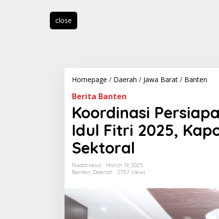
close
Homepage
/
Daerah
/
Jawa Barat
/
Banten
K
o
Berita Banten
o
r
Koordinasi Persia
d
i
Idul Fitri 2025, Kap
n
a
Sektoral
s
i
Radarnews
March 19, 2025
P
Banten
,
Daerah
2757 Views
e
r
s
i
a