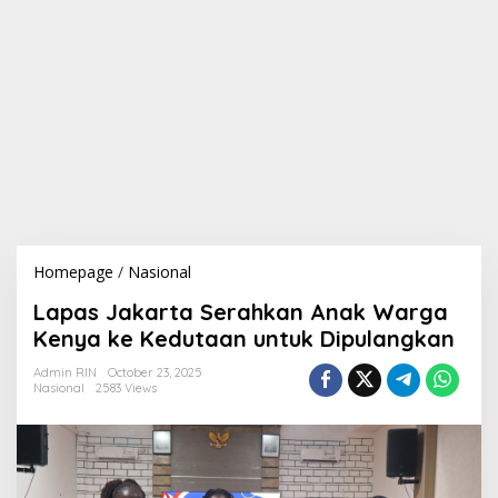
Homepage
/
Nasional
L
a
Lapas Jakarta Serahkan Anak Warga
p
a
Kenya ke Kedutaan untuk Dipulangkan
s
J
Admin RIN
October 23, 2025
Nasional
2583 Views
a
k
a
r
t
a