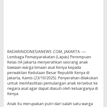
e
d
u
t
a
a
n
u
n
t
u
k
RADARINDONESIANEWS .COM, JAKARTA -—
D
Lembaga Pemasyarakatan (Lapas) Perempuan
i
Kelas IIA Jakarta menyerahkan seorang anak
p
bawaan warga binaan asal Kenya kepada
u
l
perwakilan Kedutaan Besar Republik Kenya di
a
Jakarta, Kamis (23/10/2025). Penyerahan dilakukan
n
untuk memfasilitasi pemulangan anak tersebut ke
g
negara asal agar dapat diasuh oleh keluarganya di
k
Kenya.
a
n
Anak itu merupakan putri dari salah satu warga