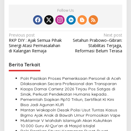
Follow Us
P
Previous post
Next post
RKP DIY : Ajak Semua Pihak
Setahun Prabowo–Gibran:
o
Sinergi Atasi Permasalahan
Stabilitas Terjaga,
s
di Kalangan Remaja
Reformasi Belum Terasa
t
Berita Terkait
n
a
Polri Pastikan Proses Pemeriksaan Personel di Aceh
v
Dilaksanakan Secara Profesional dan Transparan
Kaops Damai Cartenz 2026 Tinjau Pos Satgas di
i
Sinak, Perkuat Pendekatan Humanis kepada
Masyarakat
Pemerintah Siapkan Rp10 Triliun, Sertifikat KI Kini
g
Bisa Jadi Agunan KUR
a
Mantan Wakapolri Desak Polisi Usut Tuntas Kasus
Bigmo Ajak Anak di Bawah Umur Promosikan Vape
t
Muktamar V Wahdah Islamiyah Akan Kukuhkan
i
10.000 Guru Al-Qur’an di Masjid Istiqlal