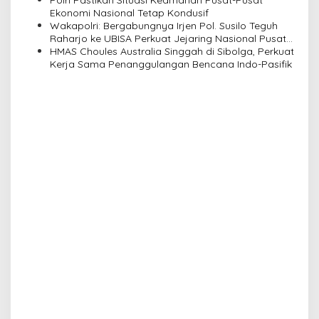
Polri Pastikan Situasi Keamanan Pusat-Pusat
o
Ekonomi Nasional Tetap Kondusif
n
Wakapolri: Bergabungnya Irjen Pol. Susilo Teguh
Raharjo ke UBISA Perkuat Jejaring Nasional Pusat
Studi Kepolisian
HMAS Choules Australia Singgah di Sibolga, Perkuat
Kerja Sama Penanggulangan Bencana Indo-Pasifik