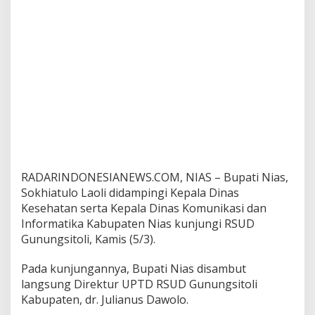
U
D
G
u
n
u
n
g
s
i
t
o
l
i
RADARINDONESIANEWS.COM, NIAS – Bupati Nias,
K
Sokhiatulo Laoli didampingi Kepala Dinas
a
Kesehatan serta Kepala Dinas Komunikasi dan
b
Informatika Kabupaten Nias kunjungi RSUD
u
p
Gunungsitoli, Kamis (5/3).
a
t
Pada kunjungannya, Bupati Nias disambut
e
langsung Direktur UPTD RSUD Gunungsitoli
n
Kabupaten, dr. Julianus Dawolo.
N
i