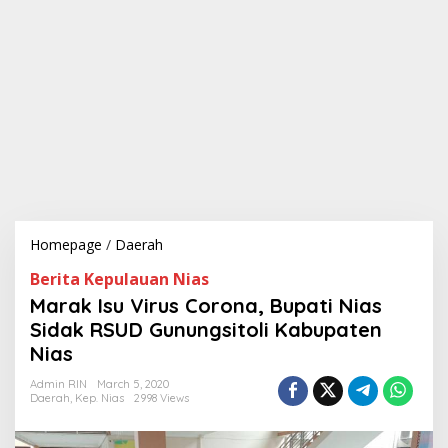
Homepage
/
Daerah
M
a
Berita Kepulauan Nias
r
a
Marak Isu Virus Corona, Bupati Nias
k
Sidak RSUD Gunungsitoli Kabupaten
I
Nias
s
u
Admin RIN
March 5, 2020
V
Daerah
,
Kep. Nias
2998 Views
i
r
u