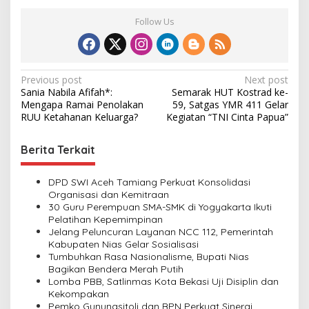
Follow Us
P
Previous post
Next post
Sania Nabila Afifah*:
Semarak HUT Kostrad ke-
o
Mengapa Ramai Penolakan
59, Satgas YMR 411 Gelar
s
RUU Ketahanan Keluarga?
Kegiatan “TNI Cinta Papua”
t
Berita Terkait
n
a
DPD SWI Aceh Tamiang Perkuat Konsolidasi
v
Organisasi dan Kemitraan
30 Guru Perempuan SMA-SMK di Yogyakarta Ikuti
i
Pelatihan Kepemimpinan
Jelang Peluncuran Layanan NCC 112, Pemerintah
g
Kabupaten Nias Gelar Sosialisasi
a
Tumbuhkan Rasa Nasionalisme, Bupati Nias
Bagikan Bendera Merah Putih
t
Lomba PBB, Satlinmas Kota Bekasi Uji Disiplin dan
i
Kekompakan
Pemko Gunungsitoli dan BPN Perkuat Sinergi,