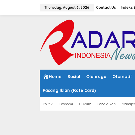
S
k
Thursday, August 6, 2026
Contact Us
Indeks 
i
p
t
o
c
o
n
t
e
n
t
Home
Sosial
Olahraga
Otomotif
Pasang Iklan (Rate Card)
Politik
Ekonomi
Hukum
Pendidikan
Manaje