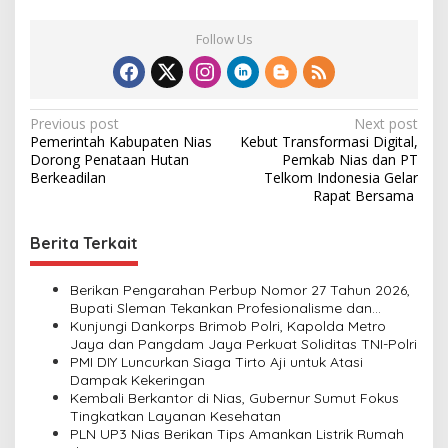
Follow Us
P
Previous post
Next post
Pemerintah Kabupaten Nias
Kebut Transformasi Digital,
o
Dorong Penataan Hutan
Pemkab Nias dan PT
s
Berkeadilan
Telkom Indonesia Gelar
Rapat Bersama
t
n
Berita Terkait
a
v
Berikan Pengarahan Perbup Nomor 27 Tahun 2026,
Bupati Sleman Tekankan Profesionalisme dan
i
Pelayanan Masyarakat
Kunjungi Dankorps Brimob Polri, Kapolda Metro
Jaya dan Pangdam Jaya Perkuat Soliditas TNI-Polri
g
PMI DIY Luncurkan Siaga Tirto Aji untuk Atasi
a
Dampak Kekeringan
Kembali Berkantor di Nias, Gubernur Sumut Fokus
t
Tingkatkan Layanan Kesehatan
i
PLN UP3 Nias Berikan Tips Amankan Listrik Rumah