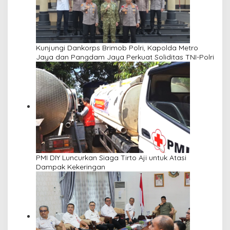
Kunjungi Dankorps Brimob Polri, Kapolda Metro
Jaya dan Pangdam Jaya Perkuat Soliditas TNI-Polri
PMI DIY Luncurkan Siaga Tirto Aji untuk Atasi
Dampak Kekeringan