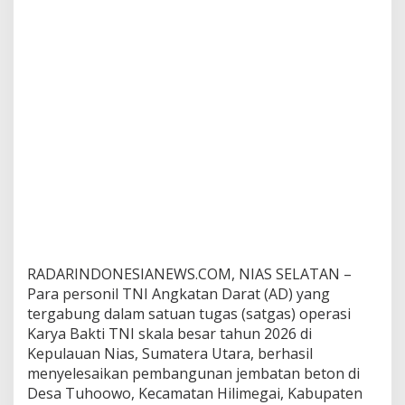
I
A
D
H
a
d
i
r
k
a
n
A
k
s
e
s
RADARINDONESIANEWS.COM, NIAS SELATAN –
d
a
Para personil TNI Angkatan Darat (AD) yang
n
tergabung dalam satuan tugas (satgas) operasi
H
Karya Bakti TNI skala besar tahun 2026 di
a
Kepulauan Nias, Sumatera Utara, berhasil
r
a
menyelesaikan pembangunan jembatan beton di
p
Desa Tuhoowo, Kecamatan Hilimegai, Kabupaten
a