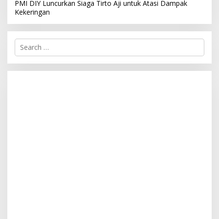
PMI DIY Luncurkan Siaga Tirto Aji untuk Atasi Dampak
Kekeringan
S
e
a
r
c
h
f
o
r
: