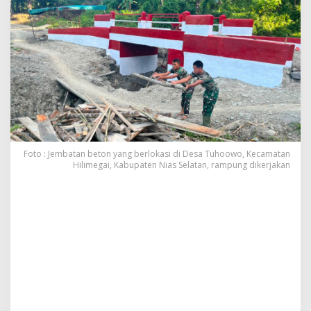
e
m
b
a
t
a
n
T
o
g
i
z
Foto : Jembatan beton yang berlokasi di Desa Tuhoowo, Kecamatan
i
Hilimegai, Kabupaten Nias Selatan, rampung dikerjakan
t
a
R
a
m
p
u
n
g
,
T
N