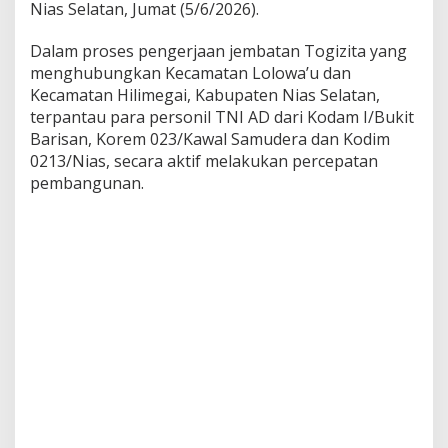
Nias Selatan, Jumat (5/6/2026).
n
B
Dalam proses pengerjaan jembatan Togizita yang
a
r
menghubungkan Kecamatan Lolowa’u dan
u
Kecamatan Hilimegai, Kabupaten Nias Selatan,
terpantau para personil TNI AD dari Kodam I/Bukit
Barisan, Korem 023/Kawal Samudera dan Kodim
0213/Nias, secara aktif melakukan percepatan
pembangunan.