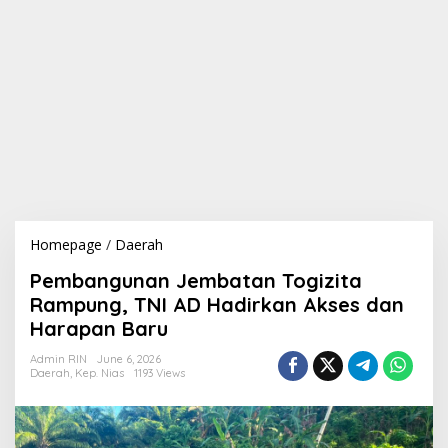
Homepage
/
Daerah
P
e
Pembangunan Jembatan Togizita
m
b
Rampung, TNI AD Hadirkan Akses dan
a
Harapan Baru
n
g
Admin RIN
June 6, 2026
u
Daerah
,
Kep. Nias
1193 Views
n
a
n
J