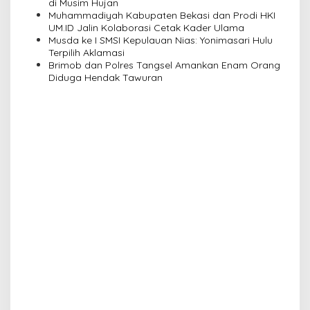
di Musim Hujan
o
Muhammadiyah Kabupaten Bekasi dan Prodi HKI
n
UM.ID Jalin Kolaborasi Cetak Kader Ulama
Musda ke I SMSI Kepulauan Nias: Yonimasari Hulu
Terpilih Aklamasi
Brimob dan Polres Tangsel Amankan Enam Orang
Diduga Hendak Tawuran