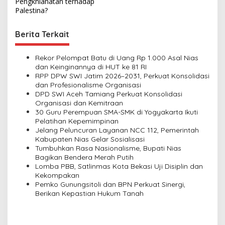
s
Pengkhianatan terhadap
Palestina?
t
n
Berita Terkait
a
v
Rekor Pelompat Batu di Uang Rp 1.000 Asal Nias
dan Keinginannya di HUT ke 81 RI
i
RPP DPW SWI Jatim 2026–2031, Perkuat Konsolidasi
dan Profesionalisme Organisasi
g
DPD SWI Aceh Tamiang Perkuat Konsolidasi
a
Organisasi dan Kemitraan
30 Guru Perempuan SMA-SMK di Yogyakarta Ikuti
t
Pelatihan Kepemimpinan
i
Jelang Peluncuran Layanan NCC 112, Pemerintah
Kabupaten Nias Gelar Sosialisasi
o
Tumbuhkan Rasa Nasionalisme, Bupati Nias
n
Bagikan Bendera Merah Putih
Lomba PBB, Satlinmas Kota Bekasi Uji Disiplin dan
Kekompakan
Pemko Gunungsitoli dan BPN Perkuat Sinergi,
Berikan Kepastian Hukum Tanah