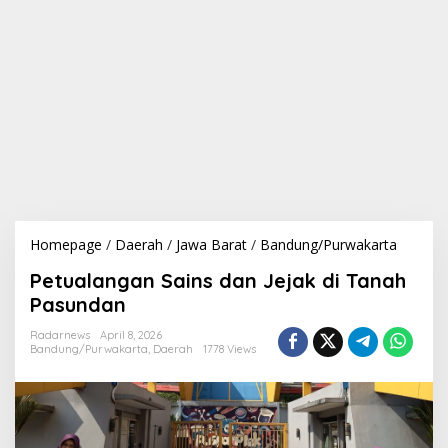
Homepage
/
Daerah
/
Jawa Barat
/
Bandung/Purwakarta
P
e
Petualangan Sains dan Jejak di Tanah
t
u
Pasundan
a
l
Radarnews
April 8, 2026
Bandung/Purwakarta
,
Daerah
1778 Views
a
n
g
a
n
S