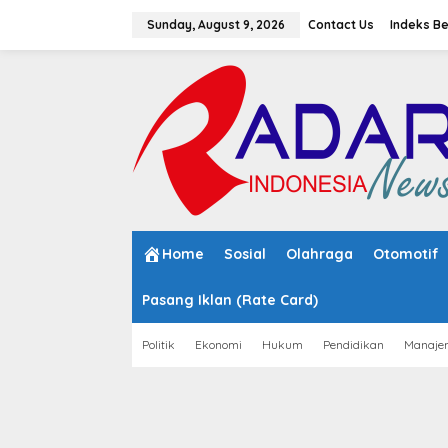
S
k
Sunday, August 9, 2026
Contact Us
Indeks Be
i
p
t
o
c
o
n
t
e
n
t
Home
Sosial
Olahraga
Otomotif
Pasang Iklan (Rate Card)
Politik
Ekonomi
Hukum
Pendidikan
Manaje