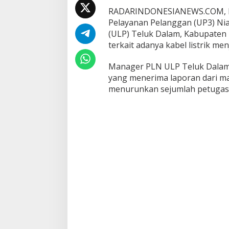
k
RADARINDONESIANEWS.COM, NIA
a
t
Pelayanan Pelanggan (UP3) Nia
(ULP) Teluk Dalam, Kabupaten 
terkait adanya kabel listrik men
Manager PLN ULP Teluk Dalam,
yang menerima laporan dari m
menurunkan sejumlah petugas k