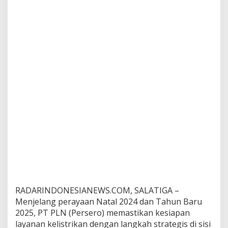
g
a
n
E
n
e
r
g
i
z
e
,
U
p
r
a
t
i
n
g
RADARINDONESIANEWS.COM, SALATIGA –
B
a
Menjelang perayaan Natal 2024 dan Tahun Baru
y
2025, PT PLN (Persero) memastikan kesiapan
,
layanan kelistrikan dengan langkah strategis di sisi
d