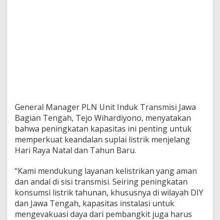
V
J
e
l
a
n
g
N
a
t
a
l
d
General Manager PLN Unit Induk Transmisi Jawa
a
Bagian Tengah, Tejo Wihardiyono, menyatakan
n
bahwa peningkatan kapasitas ini penting untuk
T
memperkuat keandalan suplai listrik menjelang
a
Hari Raya Natal dan Tahun Baru.
h
u
n
“Kami mendukung layanan kelistrikan yang aman
B
dan andal di sisi transmisi. Seiring peningkatan
a
konsumsi listrik tahunan, khususnya di wilayah DIY
r
dan Jawa Tengah, kapasitas instalasi untuk
u
mengevakuasi daya dari pembangkit juga harus