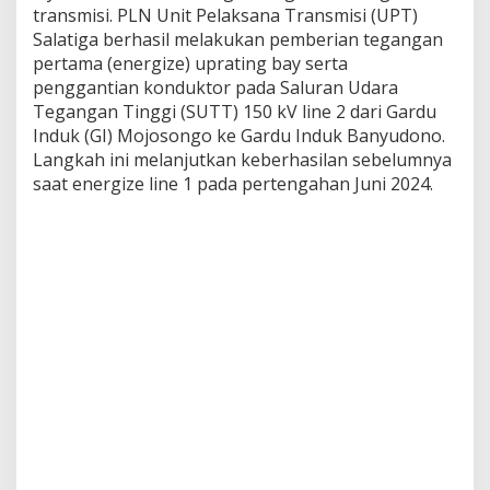
transmisi. PLN Unit Pelaksana Transmisi (UPT)
a
n
Salatiga berhasil melakukan pemberian tegangan
R
pertama (energize) uprating bay serta
e
penggantian konduktor pada Saluran Udara
k
Tegangan Tinggi (SUTT) 150 kV line 2 dari Gardu
o
Induk (GI) Mojosongo ke Gardu Induk Banyudono.
n
d
Langkah ini melanjutkan keberhasilan sebelumnya
u
saat energize line 1 pada pertengahan Juni 2024.
k
t
o
r
i
n
g
S
U
T
T
1
5
0
k