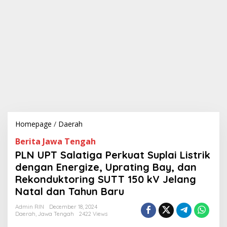
Homepage
/
Daerah
P
L
Berita Jawa Tengah
N
U
PLN UPT Salatiga Perkuat Suplai Listrik
P
dengan Energize, Uprating Bay, dan
T
Rekonduktoring SUTT 150 kV Jelang
S
a
Natal dan Tahun Baru
l
a
Admin RIN
December 18, 2024
Daerah
,
Jawa Tengah
2422 Views
t
i