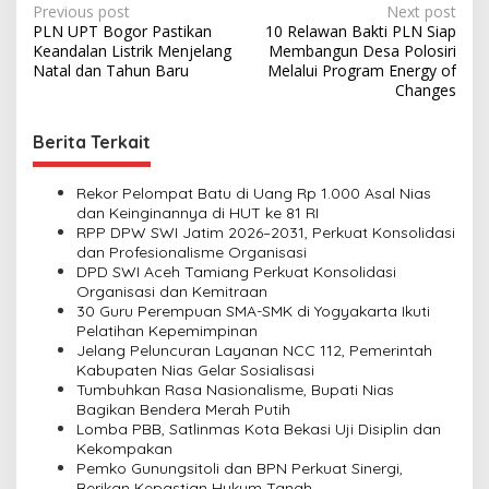
P
Previous post
Next post
PLN UPT Bogor Pastikan
10 Relawan Bakti PLN Siap
o
Keandalan Listrik Menjelang
Membangun Desa Polosiri
s
Natal dan Tahun Baru
Melalui Program Energy of
Changes
t
n
Berita Terkait
a
v
Rekor Pelompat Batu di Uang Rp 1.000 Asal Nias
dan Keinginannya di HUT ke 81 RI
i
RPP DPW SWI Jatim 2026–2031, Perkuat Konsolidasi
dan Profesionalisme Organisasi
g
DPD SWI Aceh Tamiang Perkuat Konsolidasi
a
Organisasi dan Kemitraan
30 Guru Perempuan SMA-SMK di Yogyakarta Ikuti
t
Pelatihan Kepemimpinan
i
Jelang Peluncuran Layanan NCC 112, Pemerintah
Kabupaten Nias Gelar Sosialisasi
o
Tumbuhkan Rasa Nasionalisme, Bupati Nias
n
Bagikan Bendera Merah Putih
Lomba PBB, Satlinmas Kota Bekasi Uji Disiplin dan
Kekompakan
Pemko Gunungsitoli dan BPN Perkuat Sinergi,
Berikan Kepastian Hukum Tanah