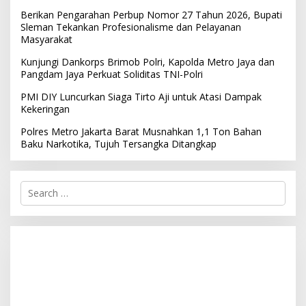
Berikan Pengarahan Perbup Nomor 27 Tahun 2026, Bupati
Sleman Tekankan Profesionalisme dan Pelayanan
Masyarakat
Kunjungi Dankorps Brimob Polri, Kapolda Metro Jaya dan
Pangdam Jaya Perkuat Soliditas TNI-Polri
PMI DIY Luncurkan Siaga Tirto Aji untuk Atasi Dampak
Kekeringan
Polres Metro Jakarta Barat Musnahkan 1,1 Ton Bahan
Baku Narkotika, Tujuh Tersangka Ditangkap
S
e
a
r
c
h
f
o
r
: