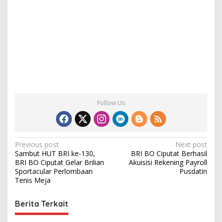
Follow Us
P
Previous post
Next post
Sambut HUT BRI ke-130,
BRI BO Ciputat Berhasil
o
BRI BO Ciputat Gelar Brilian
Akuisisi Rekening Payroll
s
Sportacular Perlombaan
Pusdatin
Tenis Meja
t
n
Berita Terkait
a