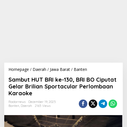
Homepage
/
Daerah
/
Jawa Barat
/
Banten
S
a
Sambut HUT BRI ke-130, BRI BO Ciputat
m
b
Gelar Brilian Sportacular Perlombaan
u
Karaoke
t
H
Radarnews
December 19, 2025
U
Banten
,
Daerah
2165 Views
T
B
R
I