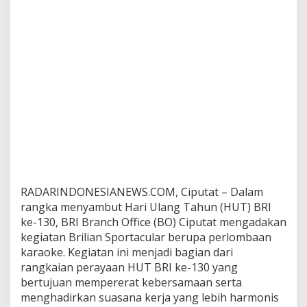
r
i
l
i
a
n
S
p
o
r
t
a
c
u
l
RADARINDONESIANEWS.COM, Ciputat – Dalam
a
rangka menyambut Hari Ulang Tahun (HUT) BRI
r
P
ke-130, BRI Branch Office (BO) Ciputat mengadakan
e
kegiatan Brilian Sportacular berupa perlombaan
r
karaoke. Kegiatan ini menjadi bagian dari
l
rangkaian perayaan HUT BRI ke-130 yang
o
m
bertujuan mempererat kebersamaan serta
b
menghadirkan suasana kerja yang lebih harmonis
a