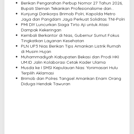
v
Berikan Pengarahan Perbup Nomor 27 Tahun 2026,
Bupati Sleman Tekankan Profesionalisme dan
i
Pelayanan Masyarakat
Kunjungi Dankorps Brimob Polri, Kapolda Metro
Jaya dan Pangdam Jaya Perkuat Soliditas TNI-Polri
g
PMI DIY Luncurkan Siaga Tirto Aji untuk Atasi
a
Dampak Kekeringan
Kembali Berkantor di Nias, Gubernur Sumut Fokus
t
Tingkatkan Layanan Kesehatan
i
PLN UP3 Nias Berikan Tips Amankan Listrik Rumah
di Musim Hujan
o
Muhammadiyah Kabupaten Bekasi dan Prodi HKI
n
UM.ID Jalin Kolaborasi Cetak Kader Ulama
Musda ke I SMSI Kepulauan Nias: Yonimasari Hulu
Terpilih Aklamasi
Brimob dan Polres Tangsel Amankan Enam Orang
Diduga Hendak Tawuran