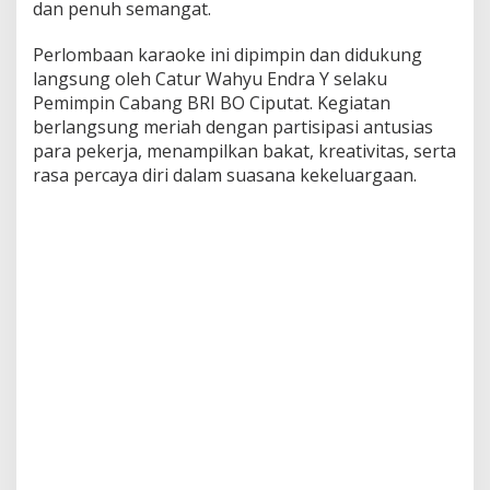
dan penuh semangat.
a
n
Perlombaan karaoke ini dipimpin dan didukung
K
a
langsung oleh Catur Wahyu Endra Y selaku
r
Pemimpin Cabang BRI BO Ciputat. Kegiatan
a
berlangsung meriah dengan partisipasi antusias
o
para pekerja, menampilkan bakat, kreativitas, serta
k
rasa percaya diri dalam suasana kekeluargaan.
e