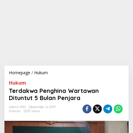
Homepage
/
Hukum
T
e
Hukum
r
d
Terdakwa Penghina Wartawan
a
Dituntut 5 Bulan Penjara
k
w
Admin RIN
December 6, 2019
a
Hukum
1205 Views
P
e
n
g