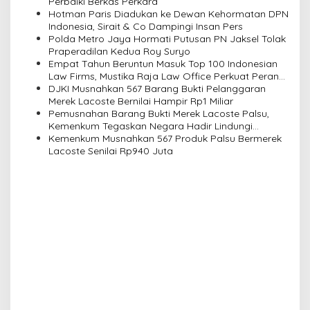
i
Perbaiki Berkas Perkara
Hotman Paris Diadukan ke Dewan Kehormatan DPN
g
Indonesia, Sirait & Co Dampingi Insan Pers
a
Polda Metro Jaya Hormati Putusan PN Jaksel Tolak
Praperadilan Kedua Roy Suryo
t
Empat Tahun Beruntun Masuk Top 100 Indonesian
i
Law Firms, Mustika Raja Law Office Perkuat Peran
sebagai Mitra Strategis Dunia Usaha
DJKI Musnahkan 567 Barang Bukti Pelanggaran
o
Merek Lacoste Bernilai Hampir Rp1 Miliar
n
Pemusnahan Barang Bukti Merek Lacoste Palsu,
Kemenkum Tegaskan Negara Hadir Lindungi
Kekayaan Intelektual
Kemenkum Musnahkan 567 Produk Palsu Bermerek
Lacoste Senilai Rp940 Juta