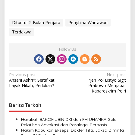
Dituntut 5 Bulan Penjara
Penghina Wartawan
Terdakwa
Follow Us
P
Previous post
Next post
Ahsani Ashri*: Sertifikat
Irjen Pol Listyo Sigit
o
Layak Nikah, Perlukah?
Prabowo Menjabat
s
Kabareskrim Polri
t
Berita Terkait
n
a
Harakah BAKOMUBIN DKI dan FH UHAMKA Gelar
v
Pelatihan Advokasi dan Paralegal Berbasis
Masyarakat
Hakim Kabulkan Eksepsi Dokter Tifa, Jaksa Diminta