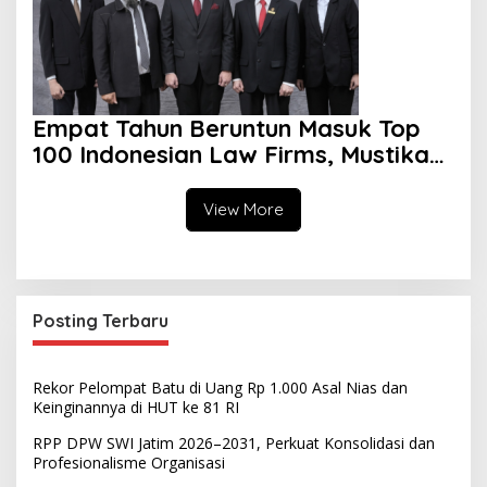
Empat Tahun Beruntun Masuk Top
100 Indonesian Law Firms, Mustika
Raja Law Office Perkuat Peran
sebagai Mitra Strategis Dunia Usaha
View More
Posting Terbaru
Rekor Pelompat Batu di Uang Rp 1.000 Asal Nias dan
Keinginannya di HUT ke 81 RI
RPP DPW SWI Jatim 2026–2031, Perkuat Konsolidasi dan
Profesionalisme Organisasi