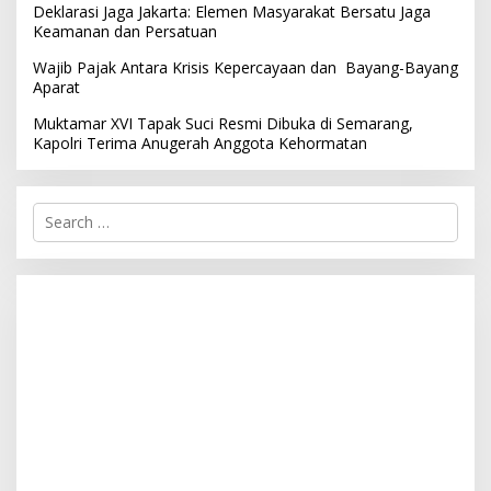
Deklarasi Jaga Jakarta: Elemen Masyarakat Bersatu Jaga
Keamanan dan Persatuan
Wajib Pajak Antara Krisis Kepercayaan dan Bayang-Bayang
Aparat
Muktamar XVI Tapak Suci Resmi Dibuka di Semarang,
Kapolri Terima Anugerah Anggota Kehormatan
S
e
a
r
c
h
f
o
r
: