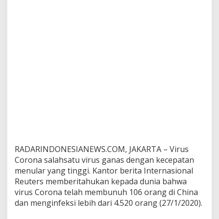
u
a
h
K
o
n
s
p
i
r
a
s
i
A
S
a
t
RADARINDONESIANEWS.COM, JAKARTA – Virus
a
Corona salahsatu virus ganas dengan kecepatan
u
menular yang tinggi. Kantor berita Internasional
K
Reuters memberitahukan kepada dunia bahwa
e
virus Corona telah membunuh 106 orang di China
m
a
dan menginfeksi lebih dari 4.520 orang (27/1/2020).
l
a