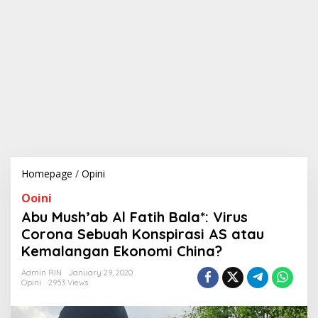
Homepage
/
Opini
A
b
Ooini
u
M
Abu Mush’ab Al Fatih Bala*: Virus
u
Corona Sebuah Konspirasi AS atau
s
Kemalangan Ekonomi China?
h
'
Admin RIN
January 29, 2020
a
Opini
2953 Views
b
A
l