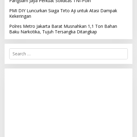
Pangdam Jaya Perkuat Soliditas TNI-Polri
PMI DIY Luncurkan Siaga Tirto Aji untuk Atasi Dampak
Kekeringan
Polres Metro Jakarta Barat Musnahkan 1,1 Ton Bahan
Baku Narkotika, Tujuh Tersangka Ditangkap
S
e
a
r
c
h
f
o
r
: