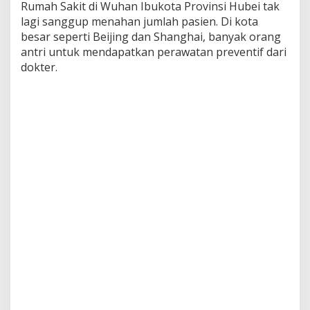
Rumah Sakit di Wuhan Ibukota Provinsi Hubei tak
n
lagi sanggup menahan jumlah pasien. Di kota
g
besar seperti Beijing dan Shanghai, banyak orang
a
n
antri untuk mendapatkan perawatan preventif dari
E
dokter.
k
o
n
o
m
i
C
h
i
n
a
?