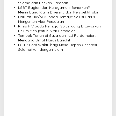
Stigma dan Berikan Harapan
g
LGBT Bagian dari Keragaman, Benarkah?
a
Menimbang Klaim Diversity dan Perspektif Islam
Darurat HIV/AIDS pada Remaja: Solusi Harus
t
Menyentuh Akar Persoalan
i
Krisis HIV pada Remaja: Solusi yang Ditawarkan
Belum Menyentuh Akar Persoalan
o
Tembok Tanah di Gaza dan Ilusi Perdamaian:
n
Mengapa Umat Harus Bangkit?
LGBT: Bom Waktu bagi Masa Depan Generasi,
Selamatkan dengan Islam