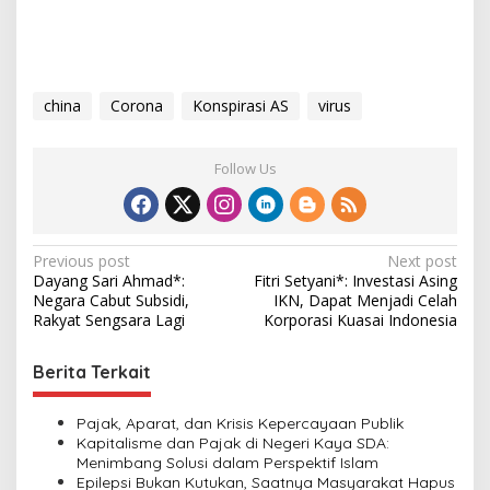
china
Corona
Konspirasi AS
virus
Follow Us
P
Previous post
Next post
Dayang Sari Ahmad*:
Fitri Setyani*: Investasi Asing
o
Negara Cabut Subsidi,
IKN, Dapat Menjadi Celah
s
Rakyat Sengsara Lagi
Korporasi Kuasai Indonesia
t
Berita Terkait
n
a
Pajak, Aparat, dan Krisis Kepercayaan Publik
v
Kapitalisme dan Pajak di Negeri Kaya SDA:
Menimbang Solusi dalam Perspektif Islam
i
Epilepsi Bukan Kutukan, Saatnya Masyarakat Hapus