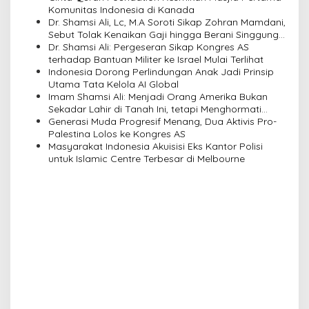
Komunitas Indonesia di Kanada
g
Dr. Shamsi Ali, Lc, M.A Soroti Sikap Zohran Mamdani,
a
Sebut Tolak Kenaikan Gaji hingga Berani Singgung
Netanyahu
Dr. Shamsi Ali: Pergeseran Sikap Kongres AS
t
terhadap Bantuan Militer ke Israel Mulai Terlihat
i
Indonesia Dorong Perlindungan Anak Jadi Prinsip
Utama Tata Kelola AI Global
o
Imam Shamsi Ali: Menjadi Orang Amerika Bukan
n
Sekadar Lahir di Tanah Ini, tetapi Menghormati
Perbedaan
Generasi Muda Progresif Menang, Dua Aktivis Pro-
Palestina Lolos ke Kongres AS
Masyarakat Indonesia Akuisisi Eks Kantor Polisi
untuk Islamic Centre Terbesar di Melbourne