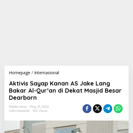
Homepage
/
Internasional
A
k
Aktivis Sayap Kanan AS Jake Lang
t
i
Bakar Al-Qur’an di Dekat Masjid Besar
v
Dearborn
i
s
Radarnews
May 13, 2026
S
Internasional
501 Views
a
y
a
p