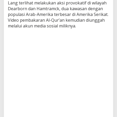
Lang terlihat melakukan aksi provokatif di wilayah
r
Dearborn dan Hamtramck, dua kawasan dengan
b
o
populasi Arab-Amerika terbesar di Amerika Serikat.
r
Video pembakaran Al-Qur’an kemudian diunggah
n
melalui akun media sosial miliknya.