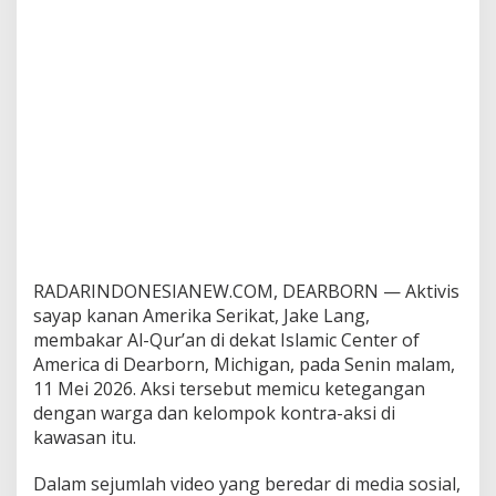
r
’
a
n
d
i
D
e
k
a
t
M
a
s
RADARINDONESIANEW.COM, DEARBORN — Aktivis
j
sayap kanan Amerika Serikat, Jake Lang,
i
d
membakar Al-Qur’an di dekat Islamic Center of
B
America di Dearborn, Michigan, pada Senin malam,
e
11 Mei 2026. Aksi tersebut memicu ketegangan
s
dengan warga dan kelompok kontra-aksi di
a
r
kawasan itu.
D
e
Dalam sejumlah video yang beredar di media sosial,
a