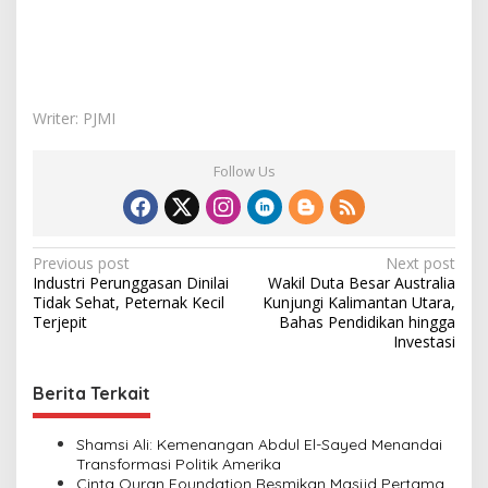
Writer: PJMI
Follow Us
P
Previous post
Next post
Industri Perunggasan Dinilai
Wakil Duta Besar Australia
o
Tidak Sehat, Peternak Kecil
Kunjungi Kalimantan Utara,
s
Terjepit
Bahas Pendidikan hingga
Investasi
t
n
Berita Terkait
a
v
Shamsi Ali: Kemenangan Abdul El-Sayed Menandai
Transformasi Politik Amerika
i
Cinta Quran Foundation Resmikan Masjid Pertama