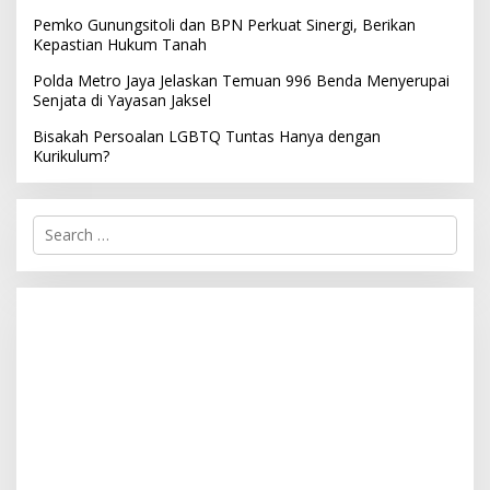
Pemko Gunungsitoli dan BPN Perkuat Sinergi, Berikan
Kepastian Hukum Tanah
Polda Metro Jaya Jelaskan Temuan 996 Benda Menyerupai
Senjata di Yayasan Jaksel
Bisakah Persoalan LGBTQ Tuntas Hanya dengan
Kurikulum?
S
e
a
r
c
h
f
o
r
: