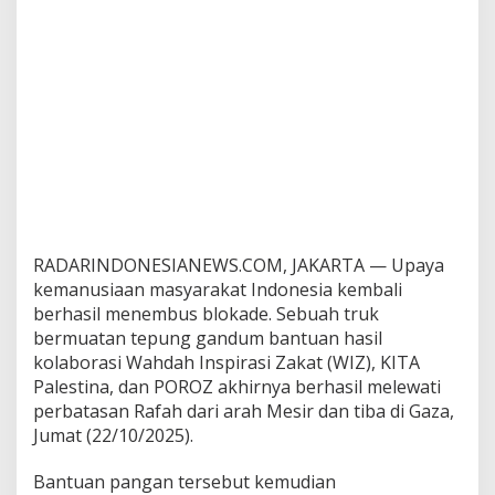
T
r
u
k
B
e
r
h
a
s
i
l
M
RADARINDONESIANEWS.COM, JAKARTA — Upaya
e
kemanusiaan masyarakat Indonesia kembali
l
berhasil menembus blokade. Sebuah truk
i
n
bermuatan tepung gandum bantuan hasil
t
kolaborasi Wahdah Inspirasi Zakat (WIZ), KITA
a
Palestina, dan POROZ akhirnya berhasil melewati
s
perbatasan Rafah dari arah Mesir dan tiba di Gaza,
i
P
Jumat (22/10/2025).
i
n
Bantuan pangan tersebut kemudian
t