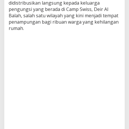
didistribusikan langsung kepada keluarga
u
pengungsi yang berada di Camp Swiss, Deir Al
R
a
Balah, salah satu wilayah yang kini menjadi tempat
f
penampungan bagi ribuan warga yang kehilangan
a
rumah.
h
d
i
M
e
s
i
r