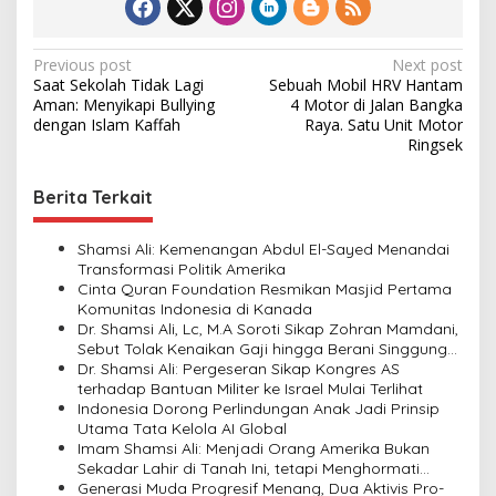
P
Previous post
Next post
Saat Sekolah Tidak Lagi
Sebuah Mobil HRV Hantam
o
Aman: Menyikapi Bullying
4 Motor di Jalan Bangka
s
dengan Islam Kaffah
Raya. Satu Unit Motor
Ringsek
t
n
Berita Terkait
a
v
Shamsi Ali: Kemenangan Abdul El-Sayed Menandai
Transformasi Politik Amerika
i
Cinta Quran Foundation Resmikan Masjid Pertama
Komunitas Indonesia di Kanada
g
Dr. Shamsi Ali, Lc, M.A Soroti Sikap Zohran Mamdani,
a
Sebut Tolak Kenaikan Gaji hingga Berani Singgung
Netanyahu
Dr. Shamsi Ali: Pergeseran Sikap Kongres AS
t
terhadap Bantuan Militer ke Israel Mulai Terlihat
i
Indonesia Dorong Perlindungan Anak Jadi Prinsip
Utama Tata Kelola AI Global
o
Imam Shamsi Ali: Menjadi Orang Amerika Bukan
n
Sekadar Lahir di Tanah Ini, tetapi Menghormati
Perbedaan
Generasi Muda Progresif Menang, Dua Aktivis Pro-