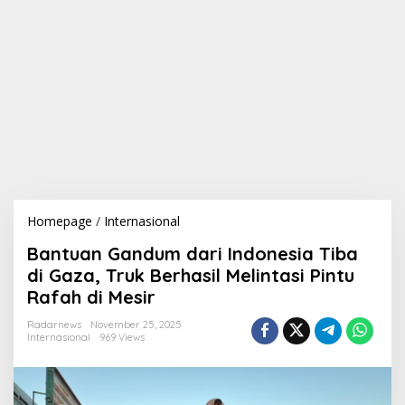
Homepage
/
Internasional
B
a
Bantuan Gandum dari Indonesia Tiba
n
t
di Gaza, Truk Berhasil Melintasi Pintu
u
Rafah di Mesir
a
n
Radarnews
November 25, 2025
G
Internasional
969 Views
a
n
d
u