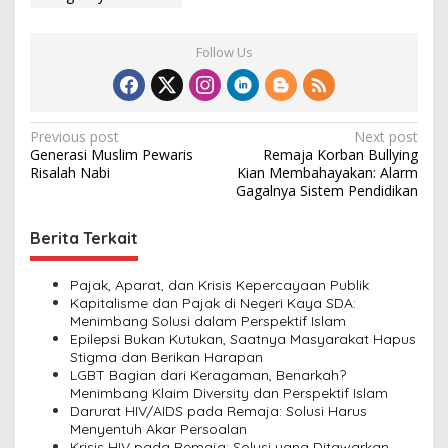
Follow Us
P
Previous post
Next post
Generasi Muslim Pewaris
Remaja Korban Bullying
o
Risalah Nabi
Kian Membahayakan: Alarm
s
Gagalnya Sistem Pendidikan
t
Berita Terkait
n
a
Pajak, Aparat, dan Krisis Kepercayaan Publik
v
Kapitalisme dan Pajak di Negeri Kaya SDA:
Menimbang Solusi dalam Perspektif Islam
i
Epilepsi Bukan Kutukan, Saatnya Masyarakat Hapus
Stigma dan Berikan Harapan
g
LGBT Bagian dari Keragaman, Benarkah?
a
Menimbang Klaim Diversity dan Perspektif Islam
Darurat HIV/AIDS pada Remaja: Solusi Harus
t
Menyentuh Akar Persoalan
Krisis HIV pada Remaja: Solusi yang Ditawarkan