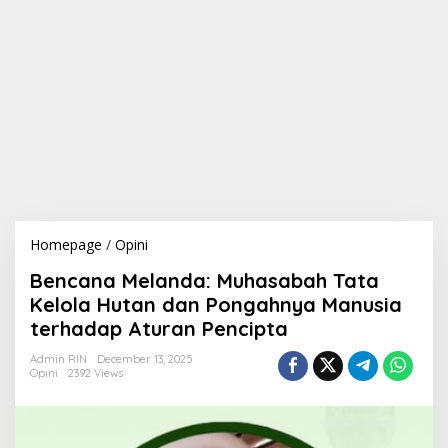
Homepage
/
Opini
B
e
Bencana Melanda: Muhasabah Tata
n
c
Kelola Hutan dan Pongahnya Manusia
a
terhadap Aturan Pencipta
n
a
Admin RIN
December 13, 2025
M
Opini
2392 Views
e
l
a
n