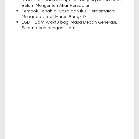
i
Belum Menyentuh Akar Persoalan
o
Tembok Tanah di Gaza dan Ilusi Perdamaian:
n
Mengapa Umat Harus Bangkit?
LGBT: Bom Waktu bagi Masa Depan Generasi,
Selamatkan dengan Islam