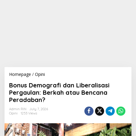
Homepage
/
Opini
B
o
Bonus Demografi dan Liberalisasi
n
u
Pergaulan: Berkah atau Bencana
s
Peradaban?
D
e
Admin RIN
July 7, 2026
m
Opini
1253 Views
o
g
r
a