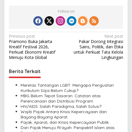
Follow Us
P
Previous post
Next post
Pramono Buka Jakarta
Pakar Dorong Integrasi
o
Kreatif Festival 2026,
Sains, Politik, dan Etika
s
Perkuat Ekonomi Kreatif
untuk Perkuat Tata Kelola
Menuju Kota Global
Lingkungan
t
n
Berita Terkait
a
v
Meretas Tantangan LGBT: Mengapa Penguatan
Kurikulum Saja Belum Cukup?
i
MBG Belum Tepat Sasaran: Catatan atas
Perencanaan dan Distribusi Program
g
HIV/AIDS: Salah Paradigma, Salah Solusi?
a
Wajib Pajak Antara Krisis Kepercayaan dan
Bayang-Bayang Aparat
t
Pajak, Aparat, dan Krisis Kepercayaan Publik
i
Dari Pajak Menuju Ri’ayah: Perspektif Islam atas