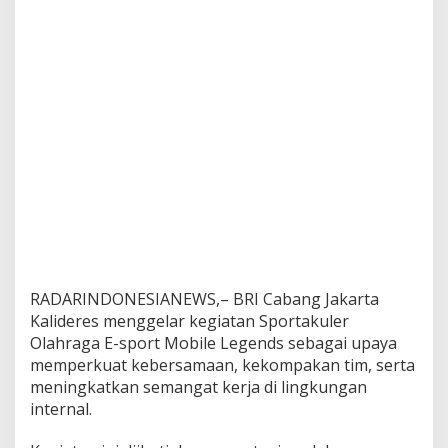
a
k
u
l
e
r
E
-
S
p
o
r
t
M
o
b
RADARINDONESIANEWS,– BRI Cabang Jakarta
i
Kalideres menggelar kegiatan Sportakuler
l
e
Olahraga E-sport Mobile Legends sebagai upaya
L
memperkuat kebersamaan, kekompakan tim, serta
e
meningkatkan semangat kerja di lingkungan
g
internal.
e
n
d