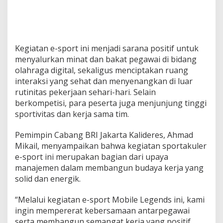
e
m
a
n
g
a
Kegiatan e-sport ini menjadi sarana positif untuk
t
menyalurkan minat dan bakat pegawai di bidang
K
olahraga digital, sekaligus menciptakan ruang
e
interaksi yang sehat dan menyenangkan di luar
r
j
rutinitas pekerjaan sehari-hari. Selain
a
berkompetisi, para peserta juga menjunjung tinggi
sportivitas dan kerja sama tim.
Pemimpin Cabang BRI Jakarta Kalideres, Ahmad
Mikail, menyampaikan bahwa kegiatan sportakuler
e-sport ini merupakan bagian dari upaya
manajemen dalam membangun budaya kerja yang
solid dan energik.
“Melalui kegiatan e-sport Mobile Legends ini, kami
ingin mempererat kebersamaan antarpegawai
serta membangun semangat kerja yang positif.