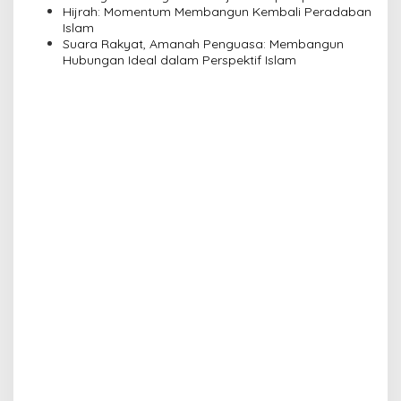
Pengajian Yayasan Alimbas Insan Cita
Hijrah: Momentum Membangun Kembali Peradaban
Islam
Suara Rakyat, Amanah Penguasa: Membangun
Hubungan Ideal dalam Perspektif Islam