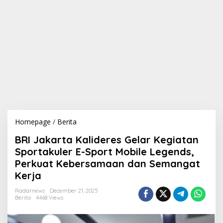
Homepage
/
Berita
B
R
BRI Jakarta Kalideres Gelar Kegiatan
I
J
Sportakuler E-Sport Mobile Legends,
a
Perkuat Kebersamaan dan Semangat
k
Kerja
a
r
Radarnews
December 21, 2025
t
Berita
4468 Views
a
K
a