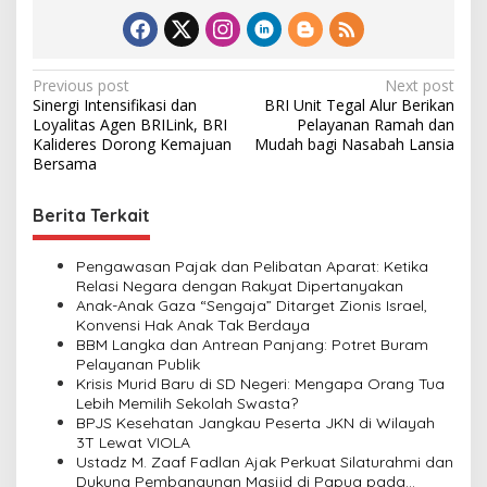
P
Previous post
Next post
Sinergi Intensifikasi dan
BRI Unit Tegal Alur Berikan
o
Loyalitas Agen BRILink, BRI
Pelayanan Ramah dan
s
Kalideres Dorong Kemajuan
Mudah bagi Nasabah Lansia
Bersama
t
n
Berita Terkait
a
v
Pengawasan Pajak dan Pelibatan Aparat: Ketika
Relasi Negara dengan Rakyat Dipertanyakan
i
Anak-Anak Gaza “Sengaja” Ditarget Zionis Israel,
Konvensi Hak Anak Tak Berdaya
g
BBM Langka dan Antrean Panjang: Potret Buram
a
Pelayanan Publik
Krisis Murid Baru di SD Negeri: Mengapa Orang Tua
t
Lebih Memilih Sekolah Swasta?
i
BPJS Kesehatan Jangkau Peserta JKN di Wilayah
3T Lewat VIOLA
o
Ustadz M. Zaaf Fadlan Ajak Perkuat Silaturahmi dan
n
Dukung Pembangunan Masjid di Papua pada