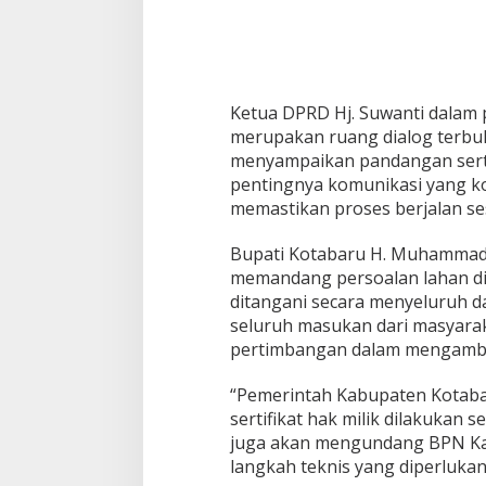
i
m
u
r
Ketua DPRD Hj. Suwanti dalam
merupakan ruang dialog terbu
menyampaikan pandangan serta 
pentingnya komunikasi yang ko
memastikan proses berjalan se
Bupati Kotabaru H. Muhammad
memandang persoalan lahan di 
ditangani secara menyeluruh d
seluruh masukan dari masyarak
pertimbangan dalam mengambil
“Pemerintah Kabupaten Kotaba
sertifikat hak milik dilakukan 
juga akan mengundang BPN Ka
langkah teknis yang diperlukan,