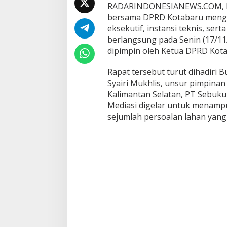
R
RADARINDONESIANEWS.COM, K
D
bersama DPRD Kotabaru menggel
d
eksekutif, instansi teknis, se
a
n
berlangsung pada Senin (17/11
M
dipimpin oleh Ketua DPRD Kotab
a
s
Rapat tersebut turut dihadiri 
y
Syairi Mukhlis, unsur pimpina
a
r
Kalimantan Selatan, PT Sebuku 
a
Mediasi digelar untuk menampu
k
sejumlah persoalan lahan yang
a
t
P
u
l
a
u
L
a
u
t
T