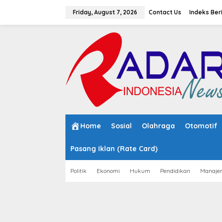
S
k
Friday, August 7, 2026
Contact Us
Indeks Ber
i
p
t
o
c
o
n
t
e
n
t
Home
Sosial
Olahraga
Otomotif
Pasang Iklan (Rate Card)
Politik
Ekonomi
Hukum
Pendidikan
Manaje