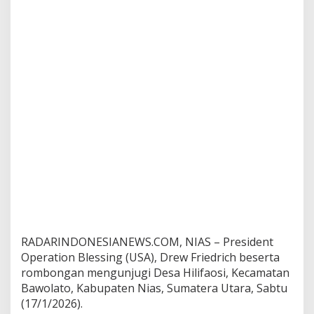
r
a
t
i
o
n
B
l
e
s
s
i
n
g
d
i
H
i
l
RADARINDONESIANEWS.COM, NIAS – President
i
Operation Blessing (USA), Drew Friedrich beserta
f
rombongan mengunjugi Desa Hilifaosi, Kecamatan
a
Bawolato, Kabupaten Nias, Sumatera Utara, Sabtu
o
s
(17/1/2026).
i