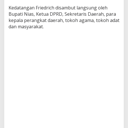
,
Kedatangan Friedrich disambut langsung oleh
I
Bupati Nias, Ketua DPRD, Sekretaris Daerah, para
n
kepala perangkat daerah, tokoh agama, tokoh adat
i
H
dan masyarakat.
a
r
a
p
n
y
a