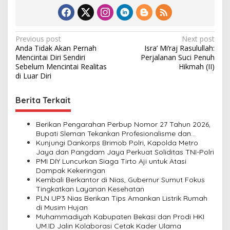
P
Previous post
Next post
Anda Tidak Akan Pernah
Isra’ Mi’raj Rasulullah:
o
Mencintai Diri Sendiri
Perjalanan Suci Penuh
s
Sebelum Mencintai Realitas
Hikmah (II)
di Luar Diri
t
n
Berita Terkait
a
v
Berikan Pengarahan Perbup Nomor 27 Tahun 2026,
Bupati Sleman Tekankan Profesionalisme dan
i
Pelayanan Masyarakat
Kunjungi Dankorps Brimob Polri, Kapolda Metro
Jaya dan Pangdam Jaya Perkuat Soliditas TNI-Polri
g
PMI DIY Luncurkan Siaga Tirto Aji untuk Atasi
a
Dampak Kekeringan
Kembali Berkantor di Nias, Gubernur Sumut Fokus
t
Tingkatkan Layanan Kesehatan
i
PLN UP3 Nias Berikan Tips Amankan Listrik Rumah
di Musim Hujan
o
Muhammadiyah Kabupaten Bekasi dan Prodi HKI
n
UM.ID Jalin Kolaborasi Cetak Kader Ulama