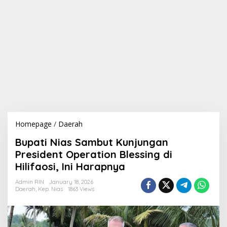
Homepage
/
Daerah
B
u
Bupati Nias Sambut Kunjungan
p
a
President Operation Blessing di
t
Hilifaosi, Ini Harapnya
i
N
Admin RIN
January 18, 2026
i
Daerah
,
Kep. Nias
1863 Views
a
s
S
a