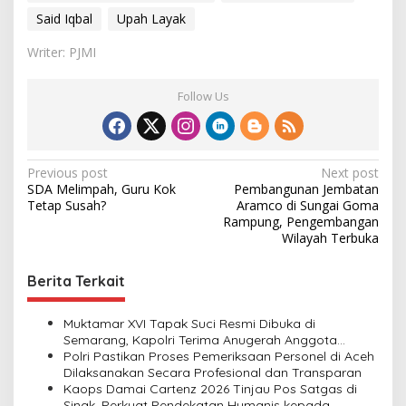
Said Iqbal
Upah Layak
Writer: PJMI
Follow Us
P
Previous post
Next post
SDA Melimpah, Guru Kok
Pembangunan Jembatan
o
Tetap Susah?
Aramco di Sungai Goma
s
Rampung, Pengembangan
Wilayah Terbuka
t
n
Berita Terkait
a
v
Muktamar XVI Tapak Suci Resmi Dibuka di
Semarang, Kapolri Terima Anugerah Anggota
i
Kehormatan
Polri Pastikan Proses Pemeriksaan Personel di Aceh
Dilaksanakan Secara Profesional dan Transparan
g
Kaops Damai Cartenz 2026 Tinjau Pos Satgas di
a
Sinak, Perkuat Pendekatan Humanis kepada