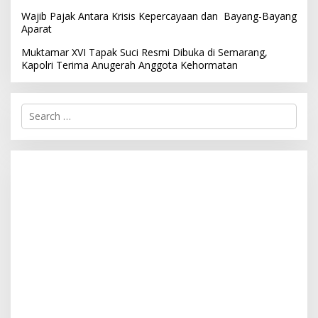
Wajib Pajak Antara Krisis Kepercayaan dan Bayang-Bayang
Aparat
Muktamar XVI Tapak Suci Resmi Dibuka di Semarang,
Kapolri Terima Anugerah Anggota Kehormatan
S
e
a
r
c
h
f
o
r
: