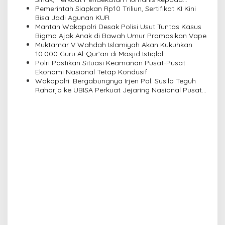
Masyarakat
Pemerintah Siapkan Rp10 Triliun, Sertifikat KI Kini
t
Bisa Jadi Agunan KUR
i
Mantan Wakapolri Desak Polisi Usut Tuntas Kasus
Bigmo Ajak Anak di Bawah Umur Promosikan Vape
o
Muktamar V Wahdah Islamiyah Akan Kukuhkan
n
10.000 Guru Al-Qur’an di Masjid Istiqlal
Polri Pastikan Situasi Keamanan Pusat-Pusat
Ekonomi Nasional Tetap Kondusif
Wakapolri: Bergabungnya Irjen Pol. Susilo Teguh
Raharjo ke UBISA Perkuat Jejaring Nasional Pusat
Studi Kepolisian