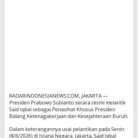
P
e
r
j
u
a
n
g
k
a
n
K
e
p
a
s
t
RADARINDONESIANEWS.COM, JAKARTA —
i
Presiden Prabowo Subianto secara resmi melantik
a
Said Iqbal sebagai Penasihat Khusus Presiden
n
K
Bidang Ketenagakerjaan dan Kesejahteraan Buruh.
e
r
Dalam keterangannya usai pelantikan pada Senin
j
(8/6/2026) di Istana Negara, Jakarta, Said Iqbal
a