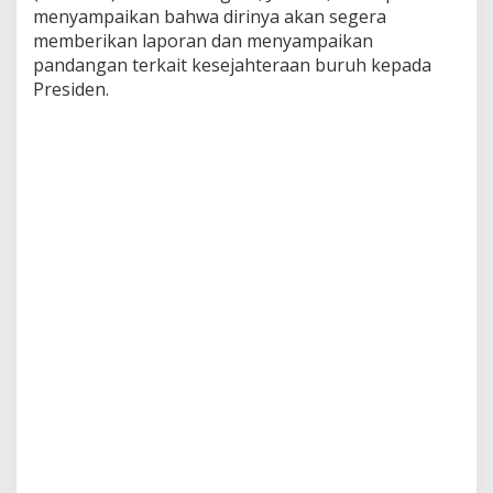
menyampaikan bahwa dirinya akan segera
,
U
memberikan laporan dan menyampaikan
p
pandangan terkait kesejahteraan buruh kepada
a
Presiden.
h
L
a
y
a
k
,
d
a
n
P
e
r
l
i
n
d
u
n
g