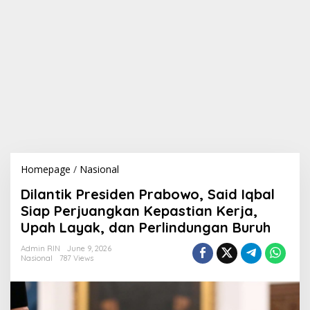
Homepage
/
Nasional
D
i
Dilantik Presiden Prabowo, Said Iqbal
l
a
Siap Perjuangkan Kepastian Kerja,
n
Upah Layak, dan Perlindungan Buruh
t
i
Admin RIN
June 9, 2026
k
Nasional
787 Views
P
r
e
s