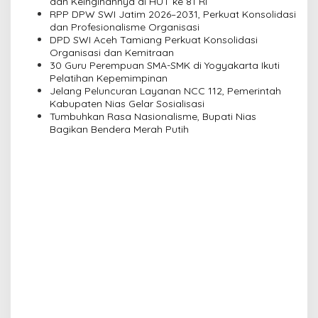
a
dan Keinginannya di HUT ke 81 RI
RPP DPW SWI Jatim 2026–2031, Perkuat Konsolidasi
t
dan Profesionalisme Organisasi
i
DPD SWI Aceh Tamiang Perkuat Konsolidasi
Organisasi dan Kemitraan
o
30 Guru Perempuan SMA-SMK di Yogyakarta Ikuti
n
Pelatihan Kepemimpinan
Jelang Peluncuran Layanan NCC 112, Pemerintah
Kabupaten Nias Gelar Sosialisasi
Tumbuhkan Rasa Nasionalisme, Bupati Nias
Bagikan Bendera Merah Putih