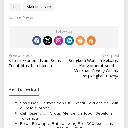
Haji
Maluku Utara
Source News
Follow Us
P
Previous post
Next post
Sistem Ekonomi Islam Solusi
Sengketa Warisan Keluarga
o
Tepat Atasi Kemiskinan
Konglomerat Kembali
s
Mencuat, Freddy Widjaja
Perjuangkan Haknya
t
n
Berita Terkait
a
v
Sosialisasi Germas dan CKG Sasar Pelajar SMA-SMK
di Kota Cirebon
i
Cek Kesehatan Gratis, Mengenali Tubuh Sebelum
Terlambat
g
Rekor Pelompat Batu di Uang Rp 1.000 Asal Nias