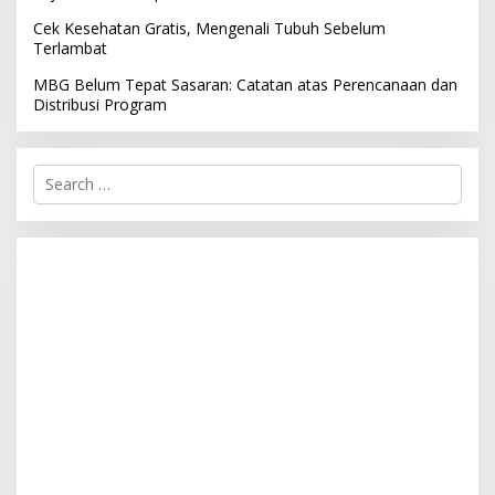
Cek Kesehatan Gratis, Mengenali Tubuh Sebelum
Terlambat
MBG Belum Tepat Sasaran: Catatan atas Perencanaan dan
Distribusi Program
S
e
a
r
c
h
f
o
r
: