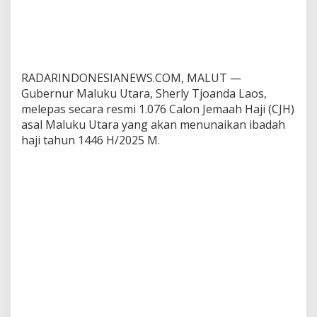
k
u
R
p
1
J
RADARINDONESIANEWS.COM, MALUT —
u
Gubernur Maluku Utara, Sherly Tjoanda Laos,
t
melepas secara resmi 1.076 Calon Jemaah Haji (CJH)
a
asal Maluku Utara yang akan menunaikan ibadah
p
e
haji tahun 1446 H/2025 M.
r
O
r
a
n
g