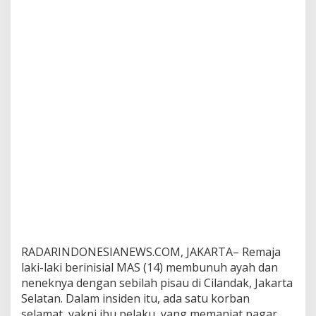
g
a
r
RADARINDONESIANEWS.COM, JAKARTA– Remaja
laki-laki berinisial MAS (14) membunuh ayah dan
neneknya dengan sebilah pisau di Cilandak, Jakarta
Selatan. Dalam insiden itu, ada satu korban
selamat, yakni ibu pelaku, yang memanjat pagar