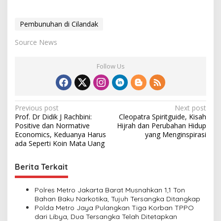
Pembunuhan di Cilandak
Source News
Follow Us
P
Previous post
Next post
Prof. Dr Didik J Rachbini:
Cleopatra Spiritguide, Kisah
o
Positive dan Normative
Hijrah dan Perubahan Hidup
s
Economics, Keduanya Harus
yang Menginspirasi
ada Seperti Koin Mata Uang
t
n
Berita Terkait
a
v
Polres Metro Jakarta Barat Musnahkan 1,1 Ton
Bahan Baku Narkotika, Tujuh Tersangka Ditangkap
i
Polda Metro Jaya Pulangkan Tiga Korban TPPO
dari Libya, Dua Tersangka Telah Ditetapkan
g