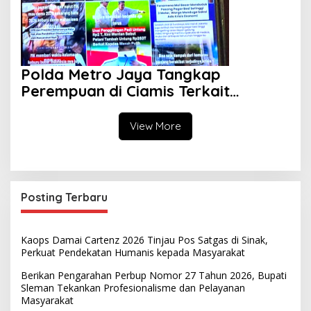
Polda Metro Jaya Tangkap
Perempuan di Ciamis Terkait
Dugaan Penyebaran Hoaks Ajakan
Demonstrasi Jelang 17 Agustus
View More
Posting Terbaru
Kaops Damai Cartenz 2026 Tinjau Pos Satgas di Sinak,
Perkuat Pendekatan Humanis kepada Masyarakat
Berikan Pengarahan Perbup Nomor 27 Tahun 2026, Bupati
Sleman Tekankan Profesionalisme dan Pelayanan
Masyarakat