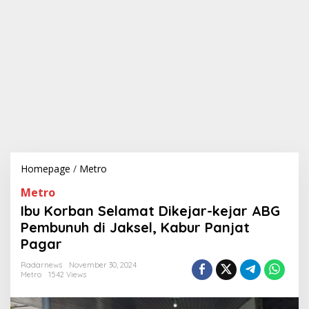
Homepage
/
Metro
I
b
Metro
u
K
Ibu Korban Selamat Dikejar-kejar ABG
o
Pembunuh di Jaksel, Kabur Panjat
r
Pagar
b
a
Radarnews
November 30, 2024
n
Metro
1542 Views
S
e
l