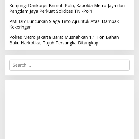
Kunjungi Dankorps Brimob Polri, Kapolda Metro Jaya dan
Pangdam Jaya Perkuat Soliditas TNI-Polri
PMI DIY Luncurkan Siaga Tirto Aji untuk Atasi Dampak
Kekeringan
Polres Metro Jakarta Barat Musnahkan 1,1 Ton Bahan
Baku Narkotika, Tujuh Tersangka Ditangkap
S
e
a
r
c
h
f
o
r
: