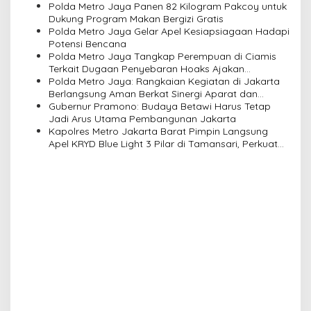
Polda Metro Jaya Panen 82 Kilogram Pakcoy untuk
a
Dukung Program Makan Bergizi Gratis
Polda Metro Jaya Gelar Apel Kesiapsiagaan Hadapi
t
Potensi Bencana
i
Polda Metro Jaya Tangkap Perempuan di Ciamis
Terkait Dugaan Penyebaran Hoaks Ajakan
o
Demonstrasi Jelang 17 Agustus
Polda Metro Jaya: Rangkaian Kegiatan di Jakarta
n
Berlangsung Aman Berkat Sinergi Aparat dan
Masyarakat
Gubernur Pramono: Budaya Betawi Harus Tetap
Jadi Arus Utama Pembangunan Jakarta
Kapolres Metro Jakarta Barat Pimpin Langsung
Apel KRYD Blue Light 3 Pilar di Tamansari, Perkuat
Sinergi Jaga Kamtibmas