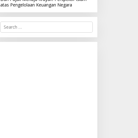
atas Pengelolaan Keuangan Negara
S
e
a
r
c
h
f
o
r
: