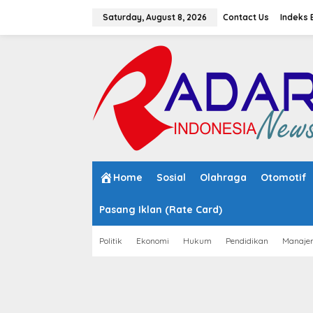
S
k
Saturday, August 8, 2026
Contact Us
Indeks 
i
p
t
o
c
o
n
t
e
n
t
Home
Sosial
Olahraga
Otomotif
Pasang Iklan (Rate Card)
Politik
Ekonomi
Hukum
Pendidikan
Manaje