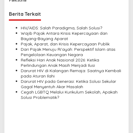
s
t
Berita Terkait
n
a
HIV/AIDS: Salah Paradigma, Salah Solusi?
v
Wajib Pajak Antara Krisis Kepercayaan dan
Bayang-Bayang Aparat
i
Pajak, Aparat, dan Krisis Kepercayaan Publik
Dari Pajak Menuju Ri’ayah: Perspektif Islam atas
g
Pengelolaan Keuangan Negara
a
Refleksi Hari Anak Nasional 2026: Ketika
Perlindungan Anak Masih Menjadi Ilusi
t
Darurat HIV di Kalangan Remaja: Saatnya Kembali
i
pada Aturan Ilahi
Darurat HIV pada Generasi: Ketika Solusi Sekular
o
Gagal Menyentuh Akar Masalah
n
Cegah LGBTQ Melalui Kurikulum Sekolah, Apakah
Solusi Problematik?