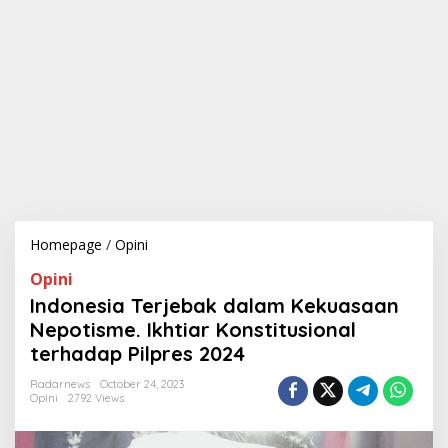
Homepage
/
Opini
I
n
Opini
d
o
Indonesia Terjebak dalam Kekuasaan
n
Nepotisme. Ikhtiar Konstitusional
e
terhadap Pilpres 2024
s
i
Radarnews
October 24, 2023
a
Opini
2792 Views
T
e
r