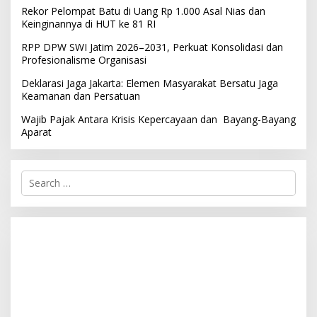
Rekor Pelompat Batu di Uang Rp 1.000 Asal Nias dan
Keinginannya di HUT ke 81 RI
RPP DPW SWI Jatim 2026–2031, Perkuat Konsolidasi dan
Profesionalisme Organisasi
Deklarasi Jaga Jakarta: Elemen Masyarakat Bersatu Jaga
Keamanan dan Persatuan
Wajib Pajak Antara Krisis Kepercayaan dan Bayang-Bayang
Aparat
S
e
a
r
c
h
f
o
r
: