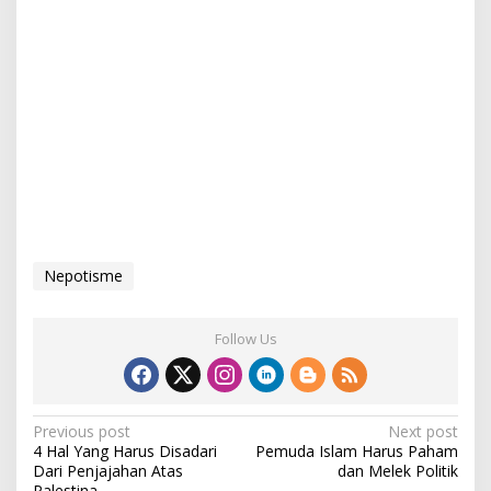
Nepotisme
Follow Us
P
Previous post
Next post
4 Hal Yang Harus Disadari
Pemuda Islam Harus Paham
o
Dari Penjajahan Atas
dan Melek Politik
Palestina