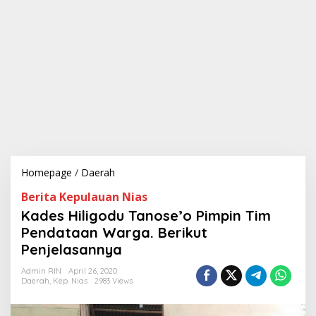
Homepage
/
Daerah
K
a
Berita Kepulauan Nias
d
e
Kades Hiligodu Tanose’o Pimpin Tim
s
Pendataan Warga. Berikut
H
Penjelasannya
i
l
Admin RIN
April 26, 2020
i
Daerah
,
Kep. Nias
2983 Views
g
o
d