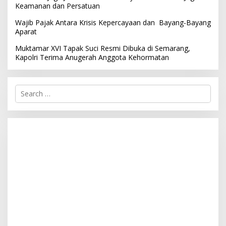
Keamanan dan Persatuan
Wajib Pajak Antara Krisis Kepercayaan dan Bayang-Bayang
Aparat
Muktamar XVI Tapak Suci Resmi Dibuka di Semarang,
Kapolri Terima Anugerah Anggota Kehormatan
S
e
a
r
c
h
f
o
r
: