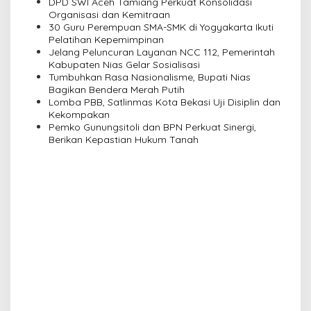
DPD SWI Aceh Tamiang Perkuat Konsolidasi
g
Organisasi dan Kemitraan
a
30 Guru Perempuan SMA-SMK di Yogyakarta Ikuti
Pelatihan Kepemimpinan
t
Jelang Peluncuran Layanan NCC 112, Pemerintah
i
Kabupaten Nias Gelar Sosialisasi
Tumbuhkan Rasa Nasionalisme, Bupati Nias
o
Bagikan Bendera Merah Putih
n
Lomba PBB, Satlinmas Kota Bekasi Uji Disiplin dan
Kekompakan
Pemko Gunungsitoli dan BPN Perkuat Sinergi,
Berikan Kepastian Hukum Tanah