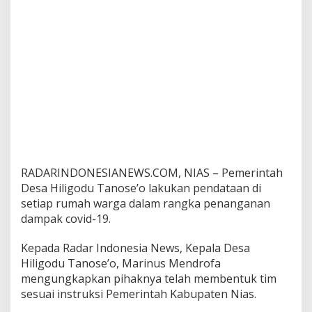
a
n
W
a
r
g
a
.
B
e
r
i
k
RADARINDONESIANEWS.COM, NIAS – Pemerintah
u
t
Desa Hiligodu Tanose’o lakukan pendataan di
P
setiap rumah warga dalam rangka penanganan
e
dampak covid-19.
n
j
Kepada Radar Indonesia News, Kepala Desa
e
l
Hiligodu Tanose’o, Marinus Mendrofa
a
mengungkapkan pihaknya telah membentuk tim
s
sesuai instruksi Pemerintah Kabupaten Nias.
a
n