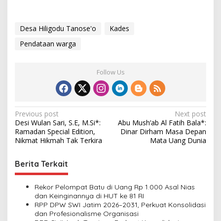
Desa Hiligodu Tanose'o
Kades
Pendataan warga
Follow Us
P
Previous post
Next post
Desi Wulan Sari, S.E, M.Si*:
Abu Mush’ab Al Fatih Bala*:
o
Ramadan Special Edition,
Dinar Dirham Masa Depan
s
Nikmat Hikmah Tak Terkira
Mata Uang Dunia
t
Berita Terkait
n
a
Rekor Pelompat Batu di Uang Rp 1.000 Asal Nias
v
dan Keinginannya di HUT ke 81 RI
RPP DPW SWI Jatim 2026–2031, Perkuat Konsolidasi
i
dan Profesionalisme Organisasi