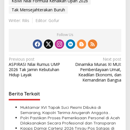
KBMI Nilai Formula Kenaikan Upah 2026
Tak Mensejahterakan Buruh
Writer: Rilis
Editor: Gofur
Follow Us
P
Previous post
Next post
ASPIRASI Nilai Rumus UMP
Dinamika Munas XI MUI:
o
2026 Tak Jamin Kebutuhan
Pemberdayaan Umat,
s
Hidup Layak
Keadilan Ekonomi, dan
Kemandirian Bangsa
t
n
Berita Terkait
a
v
Muktamar XVI Tapak Suci Resmi Dibuka di
Semarang, Kapolri Terima Anugerah Anggota
i
Kehormatan
Polri Pastikan Proses Pemeriksaan Personel di Aceh
Dilaksanakan Secara Profesional dan Transparan
g
Kaops Damai Cartenz 2026 Tinjau Pos Satgas di