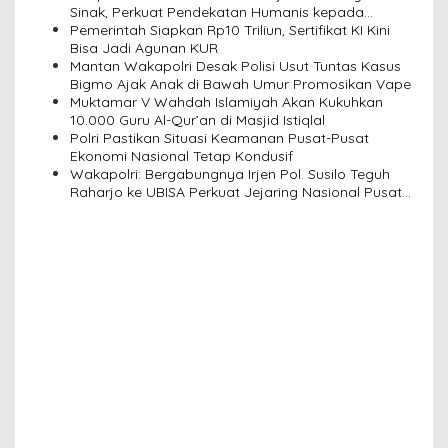
a
Sinak, Perkuat Pendekatan Humanis kepada
Masyarakat
Pemerintah Siapkan Rp10 Triliun, Sertifikat KI Kini
t
Bisa Jadi Agunan KUR
i
Mantan Wakapolri Desak Polisi Usut Tuntas Kasus
Bigmo Ajak Anak di Bawah Umur Promosikan Vape
o
Muktamar V Wahdah Islamiyah Akan Kukuhkan
n
10.000 Guru Al-Qur’an di Masjid Istiqlal
Polri Pastikan Situasi Keamanan Pusat-Pusat
Ekonomi Nasional Tetap Kondusif
Wakapolri: Bergabungnya Irjen Pol. Susilo Teguh
Raharjo ke UBISA Perkuat Jejaring Nasional Pusat
Studi Kepolisian