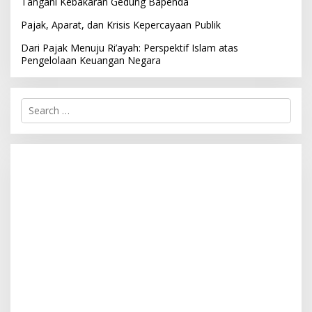
Tangani Kebakaran Gedung Bapenda
Pajak, Aparat, dan Krisis Kepercayaan Publik
Dari Pajak Menuju Ri’ayah: Perspektif Islam atas
Pengelolaan Keuangan Negara
S
e
a
r
c
h
f
o
r
: