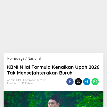
Homepage
/
Nasional
K
B
KBMI Nilai Formula Kenaikan Upah 2026
M
I
Tak Mensejahterakan Buruh
N
i
Admin RIN
December 17, 2025
Nasional
1953 Views
l
a
i
F
o
r