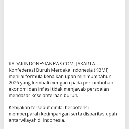
n
s
e
j
a
h
t
e
r
a
k
a
RADARINDONESIANEWS.COM, JAKARTA —
n
Konfederasi Buruh Merdeka Indonesia (KBMI)
B
menilai formula kenaikan upah minimum tahun
u
r
2026 yang kembali mengacu pada pertumbuhan
u
ekonomi dan inflasi tidak menjawab persoalan
h
mendasar kesejahteraan buruh.
Kebijakan tersebut dinilai berpotensi
memperparah ketimpangan serta disparitas upah
antarwilayah di Indonesia.