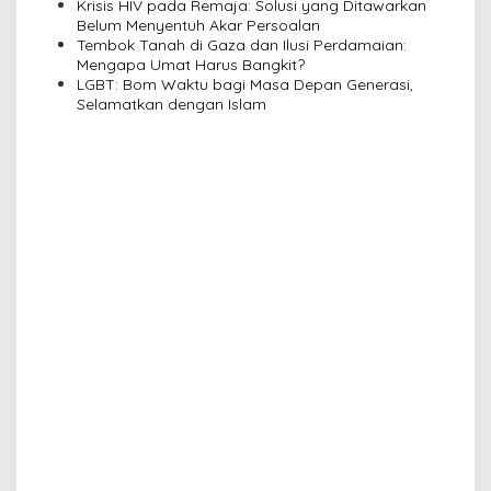
Krisis HIV pada Remaja: Solusi yang Ditawarkan
i
Belum Menyentuh Akar Persoalan
Tembok Tanah di Gaza dan Ilusi Perdamaian:
o
Mengapa Umat Harus Bangkit?
n
LGBT: Bom Waktu bagi Masa Depan Generasi,
Selamatkan dengan Islam