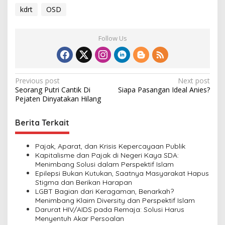
kdrt
OSD
Follow Us
P
Previous post
Next post
Seorang Putri Cantik Di
Siapa Pasangan Ideal Anies?
o
Pejaten Dinyatakan Hilang
s
t
Berita Terkait
n
Pajak, Aparat, dan Krisis Kepercayaan Publik
a
Kapitalisme dan Pajak di Negeri Kaya SDA:
v
Menimbang Solusi dalam Perspektif Islam
Epilepsi Bukan Kutukan, Saatnya Masyarakat Hapus
i
Stigma dan Berikan Harapan
LGBT Bagian dari Keragaman, Benarkah?
g
Menimbang Klaim Diversity dan Perspektif Islam
a
Darurat HIV/AIDS pada Remaja: Solusi Harus
Menyentuh Akar Persoalan
t