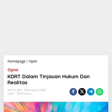
Homepage
/
Opini
K
D
Opini
R
T
KDRT Dalam Tinjauan Hukum Dan
D
Realitas
a
l
Admin RIN
February 9, 2022
a
Opini
3559 Views
m
T
i
n