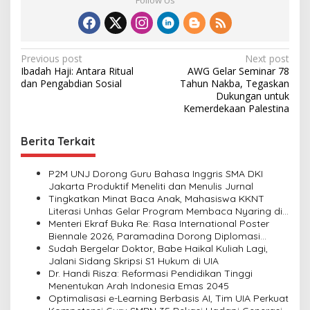
P
Previous post
Next post
Ibadah Haji: Antara Ritual
AWG Gelar Seminar 78
o
dan Pengabdian Sosial
Tahun Nakba, Tegaskan
s
Dukungan untuk
Kemerdekaan Palestina
t
n
Berita Terkait
a
v
P2M UNJ Dorong Guru Bahasa Inggris SMA DKI
Jakarta Produktif Meneliti dan Menulis Jurnal
i
Tingkatkan Minat Baca Anak, Mahasiswa KKNT
Literasi Unhas Gelar Program Membaca Nyaring di
g
Lima Dusun Desa Laikang
Menteri Ekraf Buka Re: Rasa International Poster
a
Biennale 2026, Paramadina Dorong Diplomasi
Budaya Visual
Sudah Bergelar Doktor, Babe Haikal Kuliah Lagi,
t
Jalani Sidang Skripsi S1 Hukum di UIA
i
Dr. Handi Risza: Reformasi Pendidikan Tinggi
Menentukan Arah Indonesia Emas 2045
o
Optimalisasi e-Learning Berbasis AI, Tim UIA Perkuat