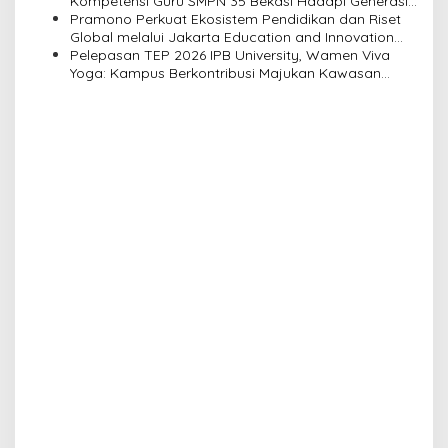
n
Kompetensi Guru SMPN 35 Bekasi Hadapi Generasi
Alpha
Pramono Perkuat Ekosistem Pendidikan dan Riset
Global melalui Jakarta Education and Innovation
Center
Pelepasan TEP 2026 IPB University, Wamen Viva
Yoga: Kampus Berkontribusi Majukan Kawasan
Transmigrasi