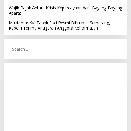
Wajib Pajak Antara Krisis Kepercayaan dan Bayang-Bayang
Aparat
Muktamar XVI Tapak Suci Resmi Dibuka di Semarang,
Kapolri Terima Anugerah Anggota Kehormatan
S
e
a
r
c
h
f
o
r
: