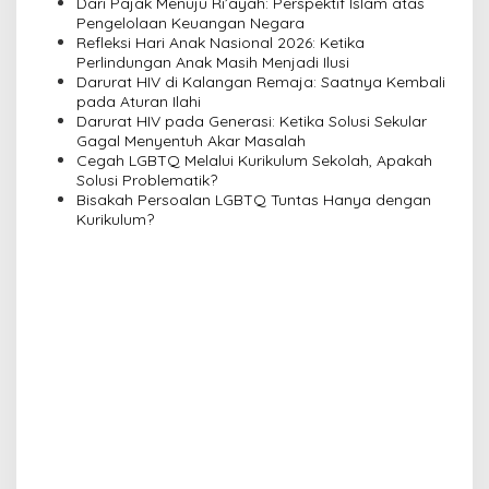
Dari Pajak Menuju Ri’ayah: Perspektif Islam atas
g
Pengelolaan Keuangan Negara
a
Refleksi Hari Anak Nasional 2026: Ketika
Perlindungan Anak Masih Menjadi Ilusi
t
Darurat HIV di Kalangan Remaja: Saatnya Kembali
i
pada Aturan Ilahi
Darurat HIV pada Generasi: Ketika Solusi Sekular
o
Gagal Menyentuh Akar Masalah
n
Cegah LGBTQ Melalui Kurikulum Sekolah, Apakah
Solusi Problematik?
Bisakah Persoalan LGBTQ Tuntas Hanya dengan
Kurikulum?