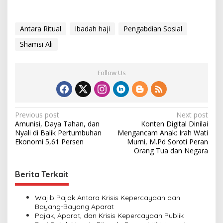
Antara Ritual
Ibadah haji
Pengabdian Sosial
Shamsi Ali
Follow Us
P
Previous post
Next post
Amunisi, Daya Tahan, dan
Konten Digital Dinilai
o
Nyali di Balik Pertumbuhan
Mengancam Anak: Irah Wati
s
Ekonomi 5,61 Persen
Murni, M.Pd Soroti Peran
Orang Tua dan Negara
t
n
Berita Terkait
a
v
Wajib Pajak Antara Krisis Kepercayaan dan
Bayang-Bayang Aparat
i
Pajak, Aparat, dan Krisis Kepercayaan Publik