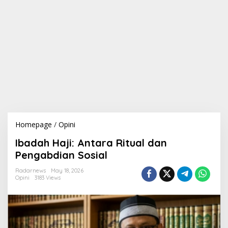
Homepage
/
Opini
I
b
Ibadah Haji: Antara Ritual dan
a
d
Pengabdian Sosial
a
h
Radarnews
May 18, 2026
Opini
3183 Views
H
a
j
i
:
A