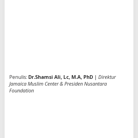
o
s
i
a
l
Penulis:
Dr.Shamsi Ali, Lc, M.A, PhD
|
Direktur
Jamaica Muslim Center & Presiden Nusantara
Foundation