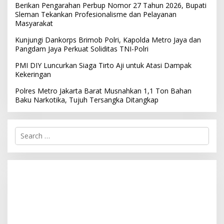
Berikan Pengarahan Perbup Nomor 27 Tahun 2026, Bupati
Sleman Tekankan Profesionalisme dan Pelayanan
Masyarakat
Kunjungi Dankorps Brimob Polri, Kapolda Metro Jaya dan
Pangdam Jaya Perkuat Soliditas TNI-Polri
PMI DIY Luncurkan Siaga Tirto Aji untuk Atasi Dampak
Kekeringan
Polres Metro Jakarta Barat Musnahkan 1,1 Ton Bahan
Baku Narkotika, Tujuh Tersangka Ditangkap
S
e
a
r
c
h
f
o
r
: