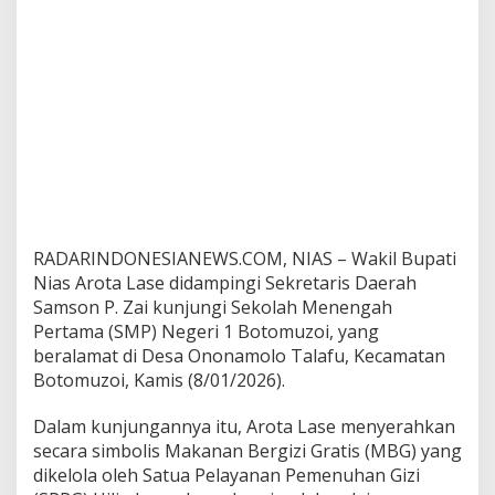
t
i
N
i
a
s
B
a
g
i
k
a
n
RADARINDONESIANEWS.COM, NIAS – Wakil Bupati
M
Nias Arota Lase didampingi Sekretaris Daerah
B
Samson P. Zai kunjungi Sekolah Menengah
G
Pertama (SMP) Negeri 1 Botomuzoi, yang
beralamat di Desa Ononamolo Talafu, Kecamatan
Botomuzoi, Kamis (8/01/2026).
Dalam kunjungannya itu, Arota Lase menyerahkan
secara simbolis Makanan Bergizi Gratis (MBG) yang
dikelola oleh Satua Pelayanan Pemenuhan Gizi