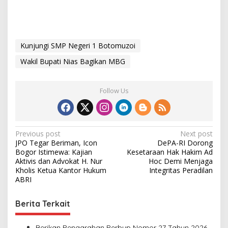
Kunjungi SMP Negeri 1 Botomuzoi
Wakil Bupati Nias Bagikan MBG
Follow Us
P
Previous post
Next post
JPO Tegar Beriman, Icon
DePA-RI Dorong
o
Bogor Istimewa: Kajian
Kesetaraan Hak Hakim Ad
s
Aktivis dan Advokat H. Nur
Hoc Demi Menjaga
Kholis Ketua Kantor Hukum
Integritas Peradilan
t
ABRI
n
Berita Terkait
a
v
Berikan Pengarahan Perbup Nomor 27 Tahun 2026,