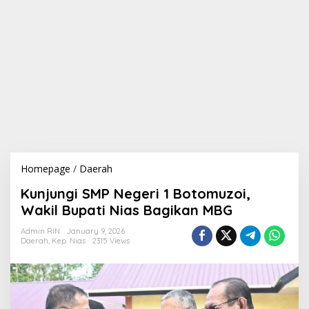
Homepage
/
Daerah
K
u
Kunjungi SMP Negeri 1 Botomuzoi,
n
j
Wakil Bupati Nias Bagikan MBG
u
n
Admin RIN
January 9, 2026
Daerah
,
Kep. Nias
2315 Views
g
i
S
M
P
N