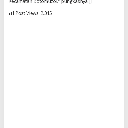
Kecamatan Botomuzoi,” pungkasnya.[]
Post Views:
2,315