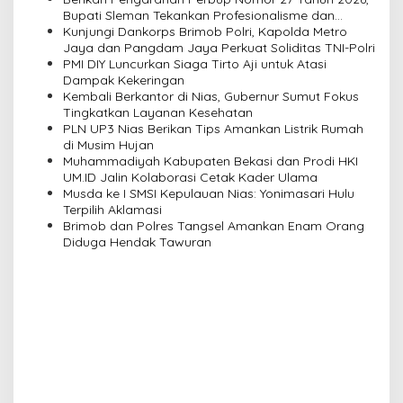
i
Bupati Sleman Tekankan Profesionalisme dan
Pelayanan Masyarakat
Kunjungi Dankorps Brimob Polri, Kapolda Metro
g
Jaya dan Pangdam Jaya Perkuat Soliditas TNI-Polri
a
PMI DIY Luncurkan Siaga Tirto Aji untuk Atasi
Dampak Kekeringan
t
Kembali Berkantor di Nias, Gubernur Sumut Fokus
i
Tingkatkan Layanan Kesehatan
PLN UP3 Nias Berikan Tips Amankan Listrik Rumah
o
di Musim Hujan
n
Muhammadiyah Kabupaten Bekasi dan Prodi HKI
UM.ID Jalin Kolaborasi Cetak Kader Ulama
Musda ke I SMSI Kepulauan Nias: Yonimasari Hulu
Terpilih Aklamasi
Brimob dan Polres Tangsel Amankan Enam Orang
Diduga Hendak Tawuran