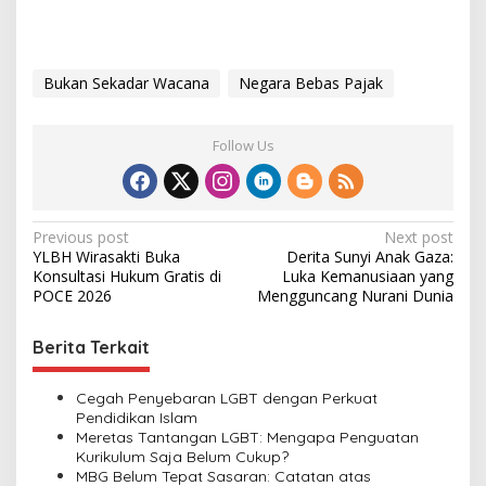
Bukan Sekadar Wacana
Negara Bebas Pajak
Follow Us
P
Previous post
Next post
YLBH Wirasakti Buka
Derita Sunyi Anak Gaza:
o
Konsultasi Hukum Gratis di
Luka Kemanusiaan yang
s
POCE 2026
Mengguncang Nurani Dunia
t
Berita Terkait
n
a
Cegah Penyebaran LGBT dengan Perkuat
v
Pendidikan Islam
Meretas Tantangan LGBT: Mengapa Penguatan
i
Kurikulum Saja Belum Cukup?
MBG Belum Tepat Sasaran: Catatan atas
g