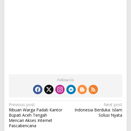
Follow Us
P
Previous post
Next post
Ribuan Warga Padati Kantor
Indonesia Berduka: Islam
o
Bupati Aceh Tengah
Solusi Nyata
s
Mencari Akses Internet
Pascabencana
t