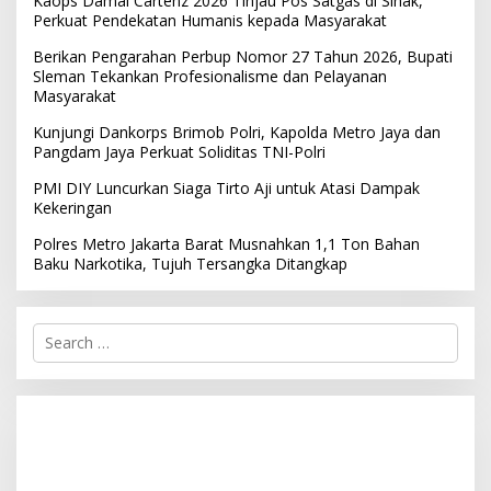
Kaops Damai Cartenz 2026 Tinjau Pos Satgas di Sinak,
Perkuat Pendekatan Humanis kepada Masyarakat
Berikan Pengarahan Perbup Nomor 27 Tahun 2026, Bupati
Sleman Tekankan Profesionalisme dan Pelayanan
Masyarakat
Kunjungi Dankorps Brimob Polri, Kapolda Metro Jaya dan
Pangdam Jaya Perkuat Soliditas TNI-Polri
PMI DIY Luncurkan Siaga Tirto Aji untuk Atasi Dampak
Kekeringan
Polres Metro Jakarta Barat Musnahkan 1,1 Ton Bahan
Baku Narkotika, Tujuh Tersangka Ditangkap
S
e
a
r
c
h
f
o
r