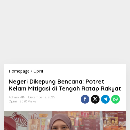
Homepage
/
Opini
N
e
Negeri Dikepung Bencana: Potret
g
e
Kelam Mitigasi di Tengah Ratap Rakyat
r
i
Admin RIN
December 2, 2025
Opini
2590 Views
D
i
k
e
p
u