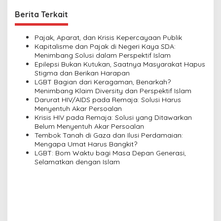
n
Berita Terkait
a
v
Pajak, Aparat, dan Krisis Kepercayaan Publik
Kapitalisme dan Pajak di Negeri Kaya SDA:
i
Menimbang Solusi dalam Perspektif Islam
Epilepsi Bukan Kutukan, Saatnya Masyarakat Hapus
g
Stigma dan Berikan Harapan
a
LGBT Bagian dari Keragaman, Benarkah?
Menimbang Klaim Diversity dan Perspektif Islam
t
Darurat HIV/AIDS pada Remaja: Solusi Harus
i
Menyentuh Akar Persoalan
Krisis HIV pada Remaja: Solusi yang Ditawarkan
o
Belum Menyentuh Akar Persoalan
n
Tembok Tanah di Gaza dan Ilusi Perdamaian:
Mengapa Umat Harus Bangkit?
LGBT: Bom Waktu bagi Masa Depan Generasi,
Selamatkan dengan Islam