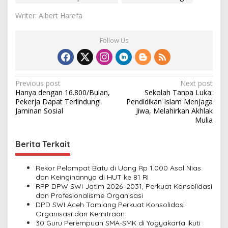
Writer: Albert Harefa
Follow Us
P
Previous post
Next post
Hanya dengan 16.800/Bulan,
Sekolah Tanpa Luka:
o
Pekerja Dapat Terlindungi
Pendidikan Islam Menjaga
s
Jaminan Sosial
Jiwa, Melahirkan Akhlak
Mulia
t
n
Berita Terkait
a
v
Rekor Pelompat Batu di Uang Rp 1.000 Asal Nias
dan Keinginannya di HUT ke 81 RI
i
RPP DPW SWI Jatim 2026–2031, Perkuat Konsolidasi
dan Profesionalisme Organisasi
g
DPD SWI Aceh Tamiang Perkuat Konsolidasi
a
Organisasi dan Kemitraan
30 Guru Perempuan SMA-SMK di Yogyakarta Ikuti