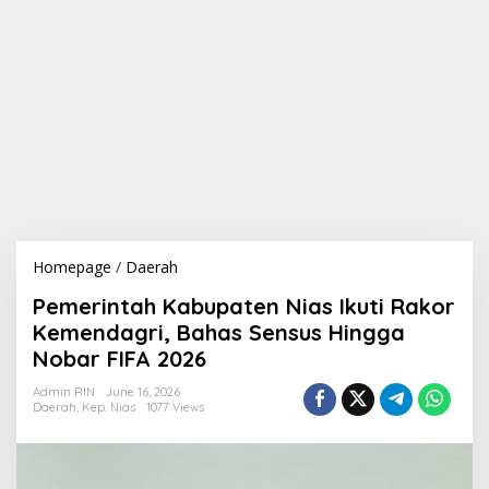
Homepage
/
Daerah
P
e
Pemerintah Kabupaten Nias Ikuti Rakor
m
e
Kemendagri, Bahas Sensus Hingga
r
Nobar FIFA 2026
i
n
Admin RIN
June 16, 2026
t
Daerah
,
Kep. Nias
1077 Views
a
h
K
a