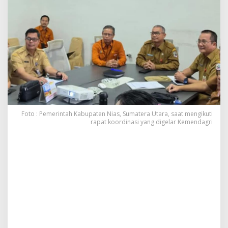
b
u
p
a
t
e
n
N
i
a
s
I
Foto : Pemerintah Kabupaten Nias, Sumatera Utara, saat mengikuti
k
rapat koordinasi yang digelar Kemendagri
u
t
i
R
a
k
o
r
K
e
m
e