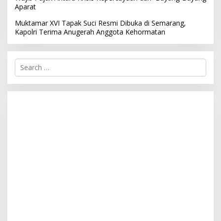
Aparat
Muktamar XVI Tapak Suci Resmi Dibuka di Semarang,
Kapolri Terima Anugerah Anggota Kehormatan
S
e
a
r
c
h
f
o
r
: