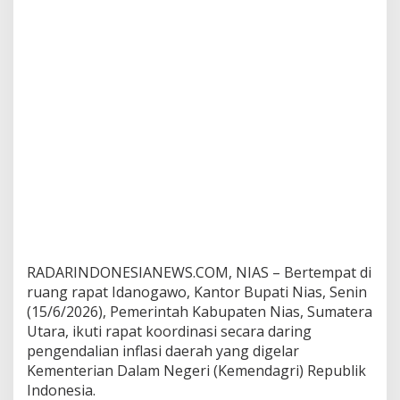
n
d
a
g
r
i
,
B
a
h
a
s
S
e
n
s
u
RADARINDONESIANEWS.COM, NIAS – Bertempat di
s
ruang rapat Idanogawo, Kantor Bupati Nias, Senin
H
(15/6/2026), Pemerintah Kabupaten Nias, Sumatera
i
Utara, ikuti rapat koordinasi secara daring
n
pengendalian inflasi daerah yang digelar
g
g
Kementerian Dalam Negeri (Kemendagri) Republik
a
Indonesia.
N