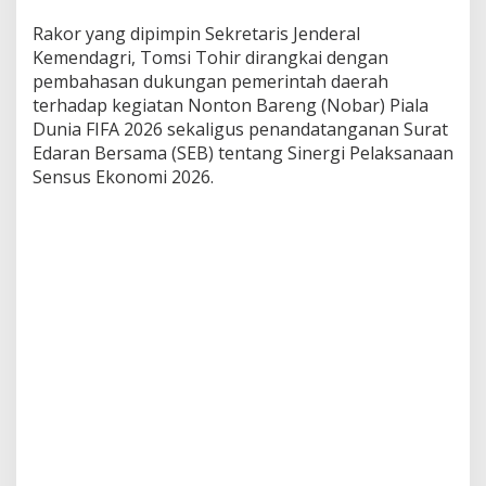
o
Rakor yang dipimpin Sekretaris Jenderal
b
Kemendagri, Tomsi Tohir dirangkai dengan
a
r
pembahasan dukungan pemerintah daerah
F
terhadap kegiatan Nonton Bareng (Nobar) Piala
I
Dunia FIFA 2026 sekaligus penandatanganan Surat
F
Edaran Bersama (SEB) tentang Sinergi Pelaksanaan
A
2
Sensus Ekonomi 2026.
0
2
6