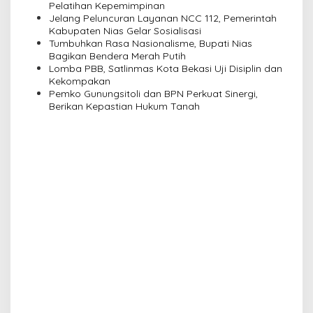
t
Pelatihan Kepemimpinan
i
Jelang Peluncuran Layanan NCC 112, Pemerintah
Kabupaten Nias Gelar Sosialisasi
o
Tumbuhkan Rasa Nasionalisme, Bupati Nias
n
Bagikan Bendera Merah Putih
Lomba PBB, Satlinmas Kota Bekasi Uji Disiplin dan
Kekompakan
Pemko Gunungsitoli dan BPN Perkuat Sinergi,
Berikan Kepastian Hukum Tanah